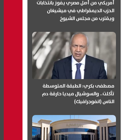
أمريكي من أصل مصري يفوز بانتخابات
الحزب الديمقراطي في ميشيغان
ويقترب من مجلس الشيوخ
(انفوجرافيك)
مصطفى بكري: الطبقة المتوسطة
تآكلت.. والسوشيال ميديا حارقة دم
الناس (انفوجرافيك)