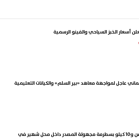
علن أسعار الخبز السياحي والفينو الرسمية
لماني عاجل لمواجهة معاهد «بير السلم» والكيانات التعليمية
ضبط 50 كيلو جبن متعفن و10 كيلو بسطرمة مجهولة المصدر داخل محل شهير في