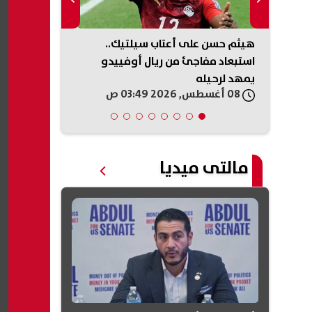
حفل
هيثم حسن على أعتاب سيلتيك..
حسام عبد الم
ير
استبعاد مفاجئ من ريال أوفييدو
فيديوهات رق
جة
يمهد لرحيله
السابق تشعل 
08 أغسطس, 2026 03:49 ص
08 أغسطس, 2026 03:44 ص
مالتى ميديا