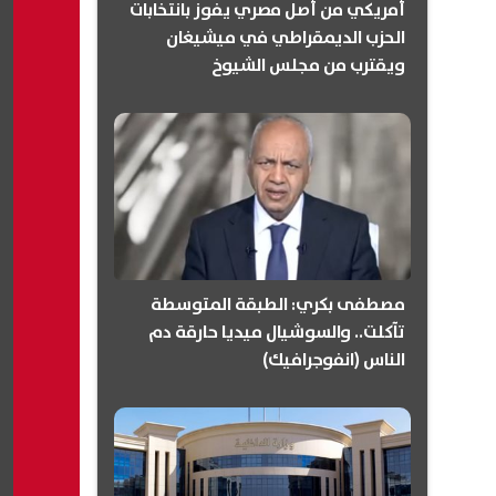
أمريكي من أصل مصري يفوز بانتخابات
الحزب الديمقراطي في ميشيغان
ويقترب من مجلس الشيوخ
(انفوجرافيك)
مصطفى بكري: الطبقة المتوسطة
تآكلت.. والسوشيال ميديا حارقة دم
الناس (انفوجرافيك)