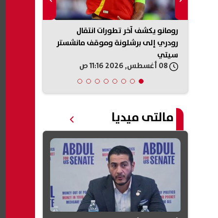
خزان
رومانو يكشف آخر تطورات انتقال
عصام عمر ين
رودري إلى برشلونة وموقف مانشستر
“بحر” وتحديد 
سيتي
08 أغسطس, 2026 11:16 ص
08 أغسطس, 2026 11:16 ص
مالتى ميديا