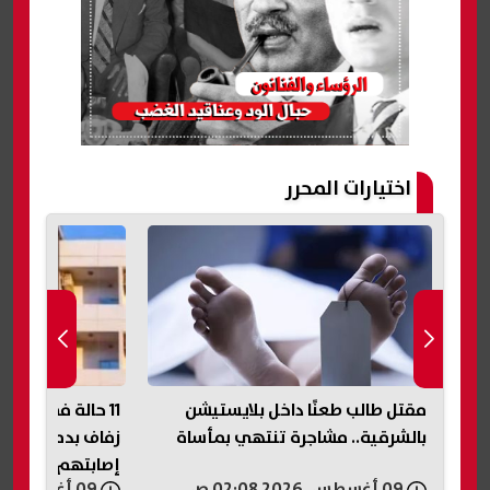
اختيارات المحرر
اب
مقتل طالب طعنًا داخل بلايستيشن
11 حالة في الم
بالشرقية.. مشاجرة تنتهي بمأساة
زفاف بدمياط.. ا
إصابتهم بأعراض 
09 أغسطس, 2026 02:08 ص
09 أغسطس, 2026 01:43 ص