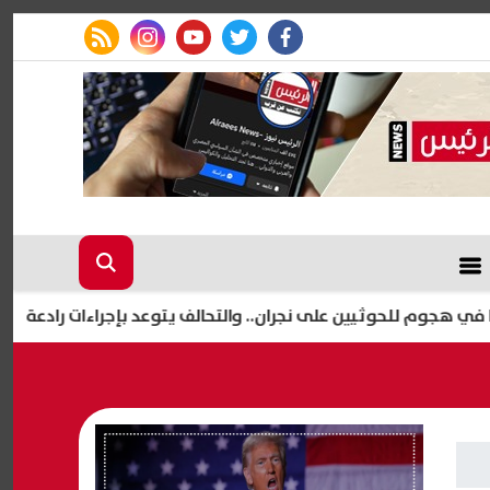
rss feed
instagram
youtube
twitter
facebook
إعلا