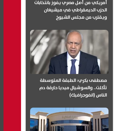
أمريكي من أصل مصري يفوز بانتخابات
الحزب الديمقراطي في ميشيغان
ويقترب من مجلس الشيوخ
(انفوجرافيك)
مصطفى بكري: الطبقة المتوسطة
تآكلت.. والسوشيال ميديا حارقة دم
الناس (انفوجرافيك)