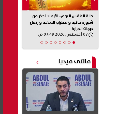
حالة الطقس اليوم.. الأرصاد تحذر من
حادث ميكروبا
سيّرة
شبورة مائية واضطراب الملاحة وارتفاع
توجه بصرف مس
درجات الحرارة
الضحايا والمص
07 أغسطس, 2026 07:49 ص
07 أغسطس, 2026 07:33 ص
مالتى ميديا