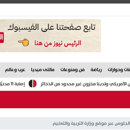
ت وحوارات
رياضة
فن ومنوعات
مالتى ميديا
عرب وعالم
كي ولدينا مخزون غير محدود من الذخائر
إصابة 11 مدنيًا في هجوم للحوثيين على نجران.. والتحالف يتوعد بإجراءات رادعة