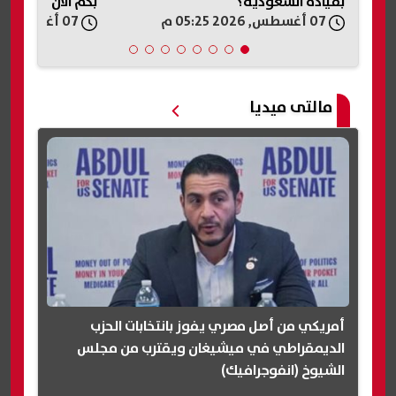
بقيادة السعودية؟
بكم الآن
07 أغسطس, 2026 05:25 م
07 أغسطس, 2026 05:18 م
مالتى ميديا
أمريكي من أصل مصري يفوز بانتخابات الحزب
الديمقراطي في ميشيغان ويقترب من مجلس
الشيوخ (انفوجرافيك)