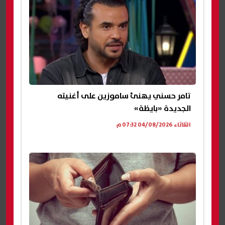
تامر حسني يهنئ ساموزين على أغنيته
الجديدة «بايظة»
الثلاثاء 04/08/2026 07:32 م