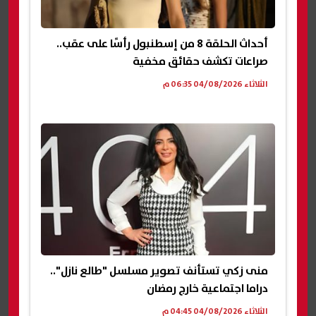
أحداث الحلقة 8 من إسطنبول رأسًا على عقب..
صراعات تكشف حقائق مخفية
الثلاثاء 04/08/2026 06:35 م
منى زكي تستأنف تصوير مسلسل "طالع نازل"..
دراما اجتماعية خارج رمضان
الثلاثاء 04/08/2026 04:45 م