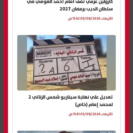
كارولين عزمي تقف أمام أحمد العوضي في
سلطان الديب برمضان 2027
الأربعاء 05/08/2026 11:42 ص
تعديل علي نهاية سيناريو شمس الزناتي 2
لمحمد إمام (خاص)
الأربعاء 05/08/2026 11:41 ص