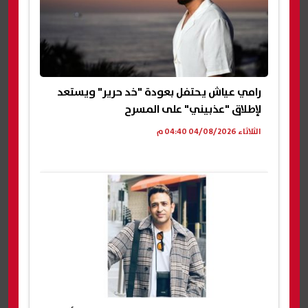
رامي عياش يحتفل بعودة "خد حرير" ويستعد
لإطلاق "عذبيني" على المسرح
الثلاثاء 04/08/2026 04:40 م