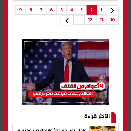
9
8
7
6
5
4
3
2
1
...
12
11
10
الأكثر قراءة
عاجل| تغير مفاجئ وارتفاع كبير في سعر