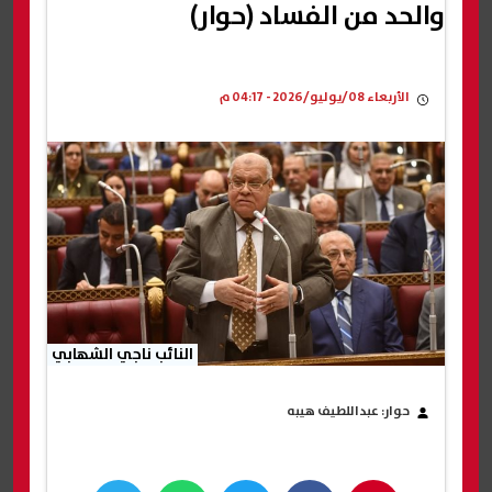
والحد من الفساد (حوار)
الأربعاء 08/يوليو/2026 - 04:17 م
النائب ناجي الشهابي
حوار: عبداللطيف هيبه