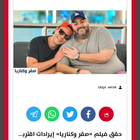
صقر وكناريا
محمد عربي
حقق فيلم «
صقر وكناريا
» إيرادات اقتربت