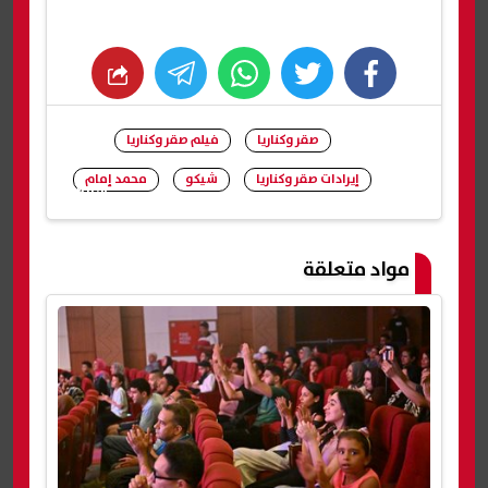
whats
twitter
facebook
صقر وكناريا
فيلم صقر وكناريا
إيرادات صقر وكناريا
شيكو
محمد إمام
شارك
مواد متعلقة