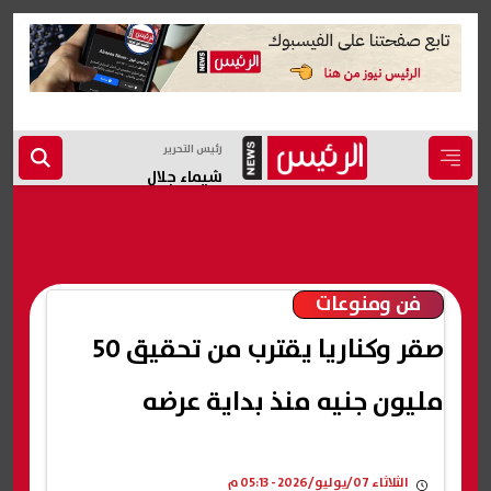
رئيس التحرير
شيماء جلال
فن ومنوعات
صقر وكناريا يقترب من تحقيق 50
مليون جنيه منذ بداية عرضه
الثلاثاء 07/يوليو/2026 - 05:13 م