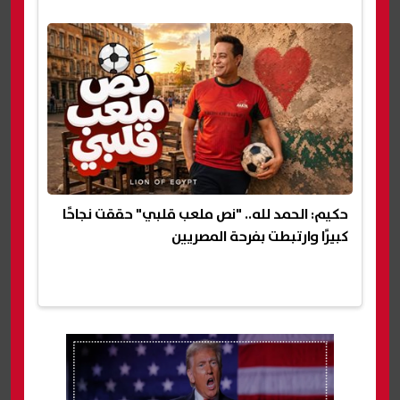
حكيم: الحمد لله.. "نص ملعب قلبي" حققت نجاحًا
كبيرًا وارتبطت بفرحة المصريين