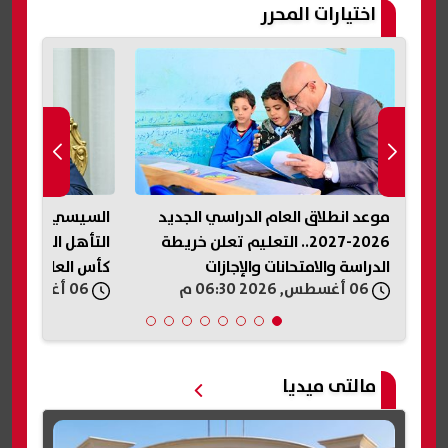
اختيارات المحرر
راسي الجديد
السيسي يهنئ ناشئات مصر بعد
الصحة 
تعليم تعلن خريطة
التأهل التاريخي إلى نصف نهائي
جديدة 
جازات
كأس العالم لكرة اليد
للفير
06 أغسطس, 2026 06:27 م
06 أغسطس, 2026 06:24 م
مالتى ميديا