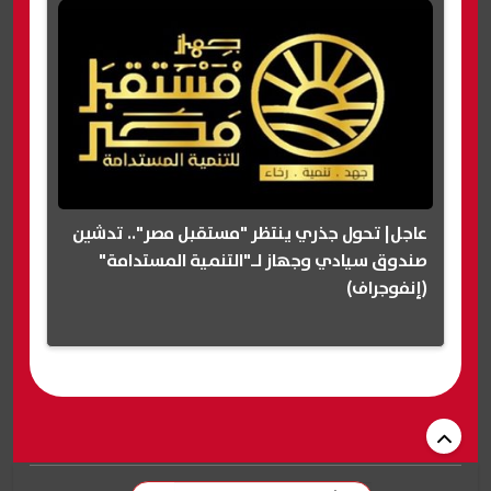
عاجل| تحول جذري ينتظر "مستقبل مصر".. تدشين
صندوق سيادي وجهاز لـ"التنمية المستدامة"
(إنفوجراف)