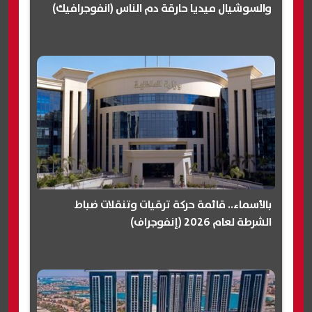
والسوشيال ميديا حارقة دم الناس (انفوجرافيك)
بالأسماء.. قائمة حركة ترقيات وتنقلات ضباط
الشرطة لعام 2026 (إنفوجراف)