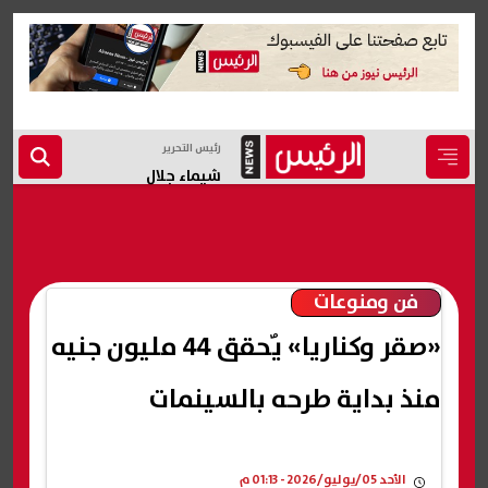
رئيس التحرير
شيماء جلال
فن ومنوعات
«صقر وكناريا» يٌحقق 44 مليون جنيه
منذ بداية طرحه بالسينمات
الأحد 05/يوليو/2026 - 01:13 م