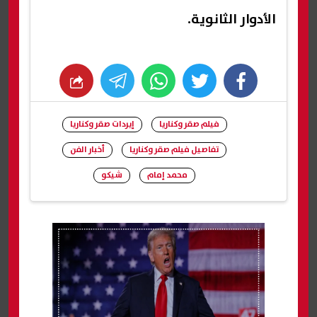
الأدوار الثانوية.
whats
twitter
facebook
فيلم صقر وكناريا
إيردات صقر وكناريا
تفاصيل فيلم صقر وكناريا
أخبار الفن
محمد إمام
شيكو
شارك