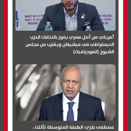
أمريكي من أصل مصري يفوز بانتخابات الحزب
الديمقراطي في ميشيغان ويقترب من مجلس
الشيوخ (انفوجرافيك)
مصطفى بكري: الطبقة المتوسطة تآكلت..