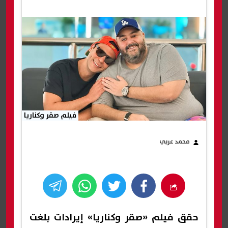
فيلم صقر وكناريا
محمد عربي
حقق فيلم «صقر وكناريا» إيرادات بلغت