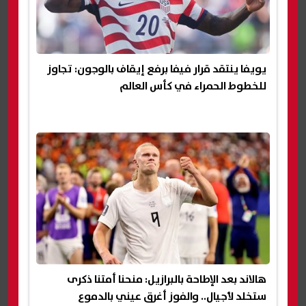
يويفا ينتقد قرار فيفا برفع إيقاف بالوجون: تجاوز
للخطوط الحمراء في كأس العالم
هالاند بعد الإطاحة بالبرازيل: منحنا أمتنا ذكرى
ستخلد لأجيال.. والفوز أغرق عيني بالدموع