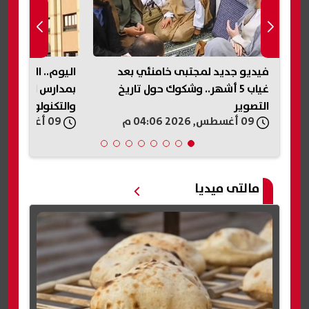
 جديد لمجتبى خامنئي بعد
اليوم.. الفرصة الأخيرة للالتحاق
غياب 5 أشهر.. وشكوك حول تاريخ
بمدارس المتفوقين للعلوم
ر
والتكنولوجيا (STEM)
09 أغسطس, 2026 03:58 م
مالتى ميديا