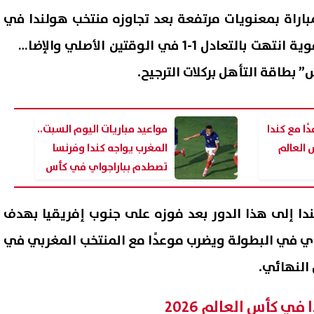
باراة بمعنويات مرتفعة بعد تجاوزه منتخب هولندا في
الدور السابق، عقب مباراة قوية انتهت بالتعادل 1-1 في الوقتين الأصلي والإضافي،
بطاقة التأهل بركلات الترجيح.
ا مع كندا
مواعيد مباريات اليوم السبت..
ـ16 بكأس العالم
المغرب يواجه كندا وفرنسا
تصطدم بباراجواي في كأس
العالم
بادرة الفصائل بشأن السلاح..
الغاز تعلن عن بدء إجراء أعمال 
دا إلى هذا الدور بعد فوزه على جنوب إفريقيا بهدف
يل تنقلب على اتفاق غزة
بمنطقة العوايد بالإسكندرية
ي في البطولة ويضرب موعدًا مع المنتخب المغربي في
06 أغسطس, 2026 03:05 م
النهائي.
في كأس العالم 2026