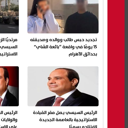
تجديد حبس طالب ووالده وصديقته
مرتديًا ا
15 يومًا في واقعة “بائعة الشاي”
السيسي ي
بحدائق الأهرام
الاستراتي
(فيديو)
الرئيس السيسي يصل مقر القيادة
الرئيس ا
الاستراتيجية بالعاصمة الجديدة
لافتتاحه رسميًا
على الاست