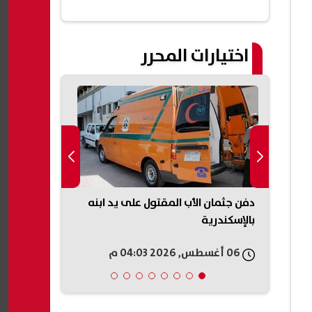
شقق سكنية جديدة| عاجل
اختيارات المحرر
صيانة
دفن جثمان الأب المقتول على يد ابنه
بعد 
بالإسكندرية
يهدي مسلسله
الشريف
06 أغسطس, 2026 04:03 م
06 أغسطس, 2026 03:42 م