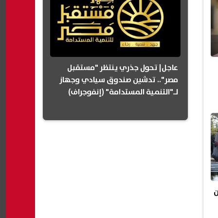
عاجل| تحول جذري ينتظر "مستقبل
مصر".. تدشين صندوق سيادي وجهاز
لـ"التنمية المستدامة" (إنفوجراف)
ن