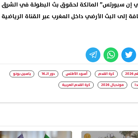
بي إن سبورتس” المالكة لحقوق بث البطولة في الشرق
ة إلى البث الأرضي داخل المغرب عبر القناة الرياضية
whats
twitter
face
202
كرة القدم
أسود الأطلس
دور الـ16
ياسين بونو
دا
مونديال 2026
كرة القدم العربية