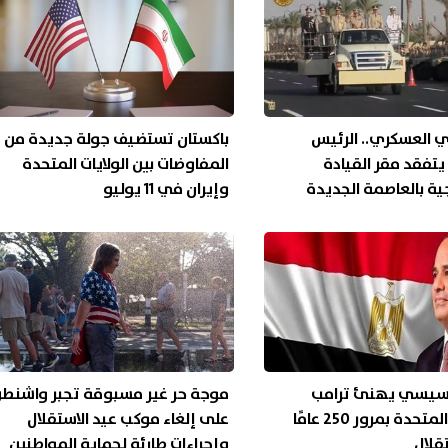
لزي العسكري.. الرئيس
باكستان تستضيف جولة جديدة من
تفقد مقر القيادة
المفاوضات بين الولايات المتحدة
جية بالعاصمة الجديدة
وإيران في 11 يوليو
لسيسي يهنئ ترامب
موجة حر غير مسبوقة تجبر واشنط
والولايات المتحدة بمرور 250 عامًا
على إلغاء موكب عيد الاستقلال
قلال
وإجراءات طارئة لحماية المواطنين