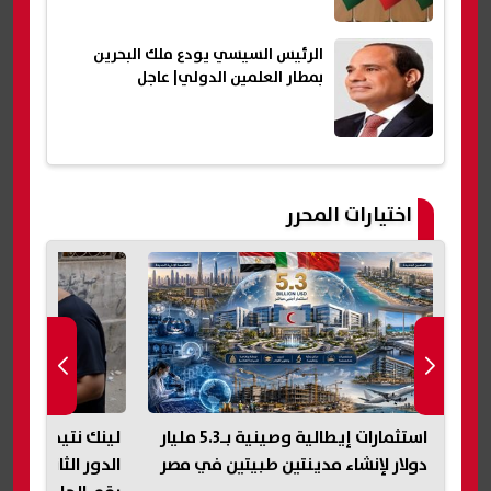
الرئيس السيسي يودع ملك البحرين
بمطار العلمين الدولي| عاجل
اختيارات المحرر
منتجو الدواجن: المعروض ارتفع 25%
استثمارات إيطالية وصينية بـ5.3 مليار
لينك نتيجة ملاحق
دولار لإنشاء مدينتين طبيتين في مصر