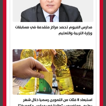
مدارس الفيوم تحصد مراكز متقدمة في مسابقات
وزارة التربية والتعليم
استبعاد 8 فئات من التموين رسميا خلال شهر
يوليو.. ومتضررون: "ولادنا في مدارس حكومية"|