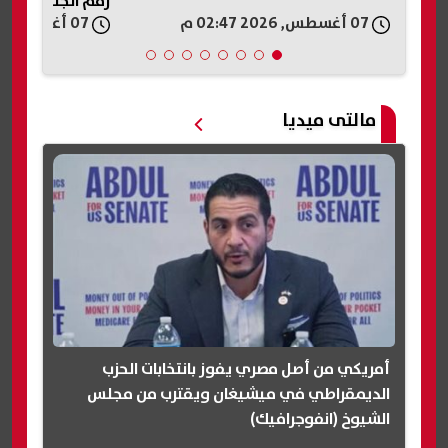
رقم الجلوس
07 أغسطس, 2026 02:47 م
07 أغسطس, 2026 02:44 م
مالتى ميديا
أمريكي من أصل مصري يفوز بانتخابات الحزب
الديمقراطي في ميشيغان ويقترب من مجلس
الشيوخ (انفوجرافيك)