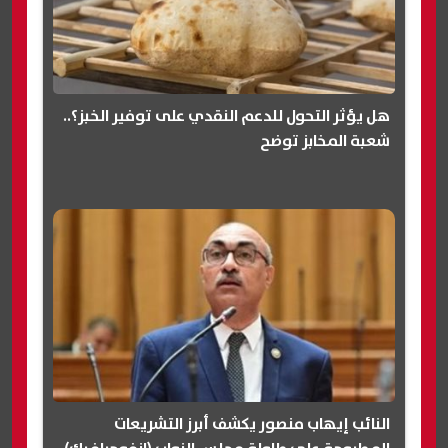
هل يؤثر التحول للدعم النقدي على توفير الخبز؟..
شعبة المخابز توضح
النائب إيهاب منصور يكشف أبرز التشريعات