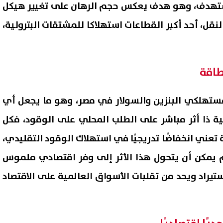
مستهدف، وهو هدف يعكس حجم الرهان على تغيير هيكل
قل، أحد أكبر القطاعات استهلاكا للمشتقات البترولية،
طاقة
مستهلكي البنزين والسولار في مصر، وهو ما يجعل أي
ئية ذا أثر مباشر على الطلب المحلي على الوقود، فكل
 تعني انخفاضًا تدريجيًا في استهلاك الوقود التقليدي،
وظائف وزارة العمل 2026.. فرص
م يمكن أن يتحول هذا الأثر إلى وفر اقتصادي ملموس
جديدة للشباب برواتب تصل لـ12.5 ألف
يغادرون الفريق في الميركاتو
الصيفي
تيراد ويحد من تقلبات الأسواق العالمية على الاقتصاد
07 أغسطس, 2026 11:52 م