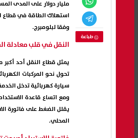
مليار دولار على المدى ال
استهلاك الطاقة في قطاع الن
وفقا لبلومبرج.
طباعة
النقل في قلب معادلة ال
يمثل قطاع النقل أحد أكبر 
تحول نحو المركبات الكهربا
سيارة كهربائية تدخل الخدمة
ين عبد الوهاب
شيرين عبد الوهاب تشعل حفل
ومع اتساع قاعدة الاستخدا
ها بالساحل
العلمين بعد غياب.. وتوجه رسالة
قوية: «كلنا صوت مصر»
جنيه
يقلل الضغط على فاتورة الاس
08 أغسطس, 2026 01:10 ص
08 أغسطس, 2026 01:02 ص
المحلي.