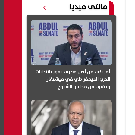
مالتى ميديا
أمريكي من أصل مصري يفوز بانتخابات
الحزب الديمقراطي في ميشيغان
ويقترب من مجلس الشيوخ
(انفوجرافيك)