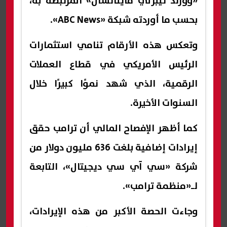
«وورلد ليبرتي فاينانشال» المرتبطة به،
بحسب ما أوردته شبكة «ABC News».
وتعكس هذه الأرقام تنامي استثمارات
الرئيس الأمريكي في قطاع العملات
الرقمية، الذي شهد نموًا كبيرًا خلال
السنوات الأخيرة.
كما أظهر الإفصاح المالي أن ترامب حقق
إيرادات إضافية بلغت 636 مليون دولار من
شركة «سي آي سي ديجيتال»، التابعة
لـ«منظمة ترامب».
وجاءت الحصة الأكبر من هذه الإيرادات،