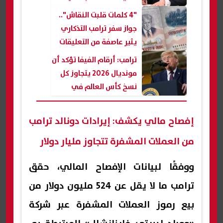
على كاتبة وتُبقي على
"4 كلمات قلبت النقاش"..
تعويض 5 ملايين دولار
جواز سفر ترامب التذكاري
يثير عاصفة من التعليقات
الساخرة
ترامب: أرقام الفيفا تؤكد أن
مونديال 2026 يتجاوز كل
نسخ كأس العالم في
التاريخ
إفصاح مالي يكشف: إيرادات دونالد ترامب
من العملات المشفرة تتجاوز مليار دولار
ووفقًا لبيانات الإفصاح المالي، حقق
ترامب ما لا يقل عن 524 مليون دولار من
بيع رموز العملات المشفرة عبر شركة