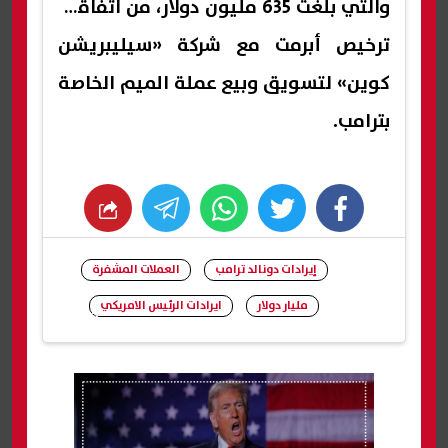
والتي بلغت 635 مليون دولار، من اتفاقية
ترخيص أبرمت مع شركة «سيليبريشن
كوين» لتسويق وبيع عملة الميم الخاصة
بترامب.
whats
twitter
facebook
إيرادات دونالد ترامب
العملات المشفرة
مليار دولار
ايرادات الرئيس الامريكي
شارك