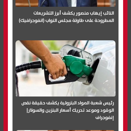
النائب إيهاب منصور يكشف أبرز التشريعات
المطروحة على طاولة مجلس النواب (انفوجرافيك)
رئيس شعبة المواد البترولية يكشف حقيقة نقص
الوقود وموعد تحريك أسعار البنزين والسولار|
إنفوجراف