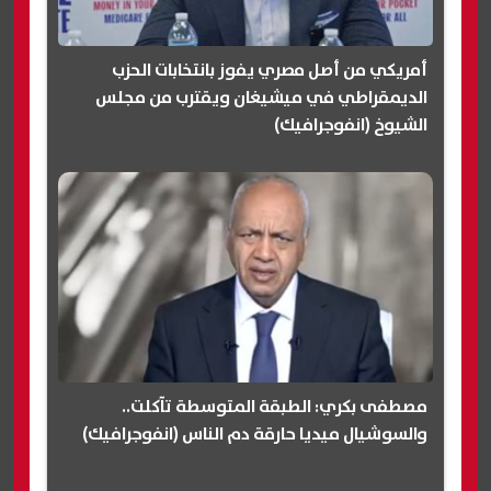
أمريكي من أصل مصري يفوز بانتخابات الحزب
الديمقراطي في ميشيغان ويقترب من مجلس
الشيوخ (انفوجرافيك)
مصطفى بكري: الطبقة المتوسطة تآكلت..
والسوشيال ميديا حارقة دم الناس (انفوجرافيك)