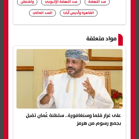
سد النهضة
سد النهضة الإثيوبي
واشنطن
القاهرة وأديس أبابا
السد العالي
شارك
مواد متعلقة
على غرار قلما وسنغافورة.. سلطنة عُمان تقبل
بجمع رسوم من هرمز