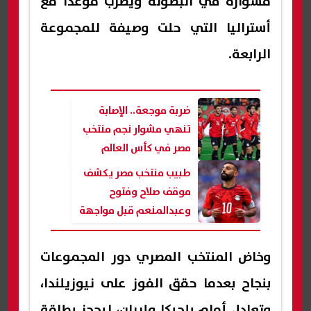
مشواره في البطولة ويضرب موعدًا مع
أستراليا التي حلت وصيفة للمجموعة
الرابعة.
ضربة موجعة.. الإصابة
تنهي مشوار نجم منتخب
مصر في كأس العالم
طبيب منتخب مصر يكشف
موقف صلاح وفتوح
وعبدالمنعم قبل مواجهة
أستراليا
وخاض المنتخب المصري دور المجموعات
بنجاح بعدما حقق الفوز على نيوزيلندا،
وتعادل أمام بلجيكا وإيران، ليحجز بطاقة