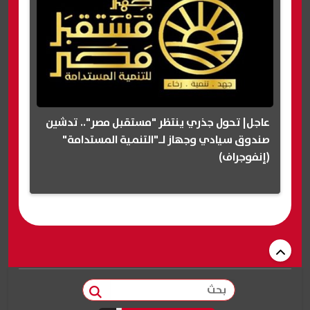
عاجل| تحول جذري ينتظر "مستقبل مصر".. تدشين
صندوق سيادي وجهاز لـ"التنمية المستدامة"
(إنفوجراف)
بحث