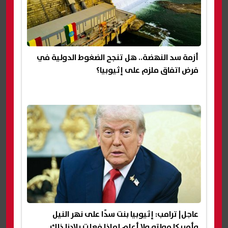
أزمة سد النهضة.. هل تنجح الضغوط الدولية في
فرض اتفاق ملزم على إثيوبيا؟
عاجل| ترامب: إثيوبيا بنت سدًا على نهر النيل
وأمريكا مولته ولا أعلم لماذا فعلت بلادنا ذلك