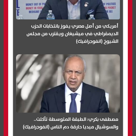
أمريكي من أصل مصري يفوز بانتخابات الحزب
الديمقراطي في ميشيغان ويقترب من مجلس
الشيوخ (انفوجرافيك)
مصطفى بكري: الطبقة المتوسطة تآكلت..
والسوشيال ميديا حارقة دم الناس (انفوجرافيك)