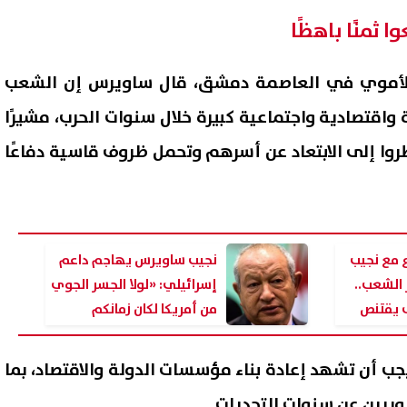
ثمنًا باهظًا
 الأموي في العاصمة دمشق، قال ساويرس إن الشعب
واقتصادية واجتماعية كبيرة خلال سنوات الحرب، مشيرًا
طروا إلى الابتعاد عن أسرهم وتحمل ظروف قاسية دفاعًا
 مع نجيب
نجيب ساويرس يهاجم داعم
ع حصيلة ضحايا تفجير جرمانا بريف
تفاعل واسع مع استغاثة أب ي
الشعب..
إسرائيلي: «لولا الجسر الجوي
لى قتيلين و14 مصابًا
أسرة لرعاية ابنته ومساعدتها 
ف يقتنص
من أمريكا لكان زمانكم
استكمال تعليمها
07 أغسطس, 2026 02:57 ص
انتهى»
جب أن تشهد إعادة بناء مؤسسات الدولة والاقتصاد، بما
ريين عن سنوات التحديات.