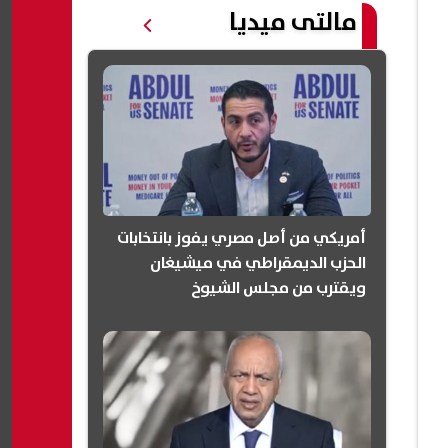
مالتى ميديا
أمريكي من أصل مصري يفوز بانتخابات
الحزب الديمقراطي في ميشيغان
ويقترب من مجلس الشيوخ
(انفوجرافيك)