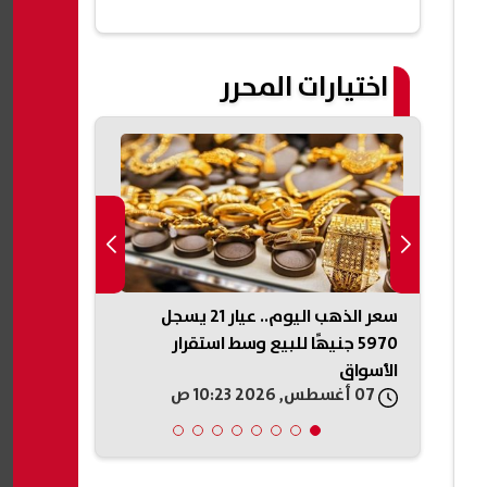
اختيارات المحرر
بحث عن
سعر الذهب اليوم.. عيار 21 يسجل
حالة الطقس ال
على
5970 جنيهًا للبيع وسط استقرار
شبورة مائية و
الأسواق
درجات الحرارة
07 أغسطس, 2026 10:23 ص
07 أغسطس, 2026 07:49 ص