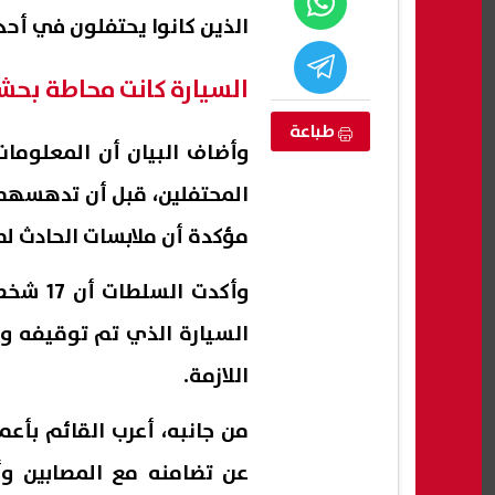
الذين كانوا يحتفلون في أحد
السيارة كانت محاطة بحش
طباعة
وأضاف البيان أن المعلومات
المحتفلين، قبل أن تدهسهم 
مؤكدة أن ملابسات الحادث لم
وأكدت ا
nateega.sharkia.gov.eg نتيجة
موعد بداية العام الدراسي الجديد
تعرف
السيارة الذي تم توقيفه واح
افظة الشرقية
للجامعات 2027 وفقًا للخريطة الزمنية
الحذف
اللازمة.
ورقم الجلوس
09 أغسطس, 2026 02:11 م
09 أغسطس, 2026 03:25 م
من جانبه، أعرب القائم بأع
عن تضامنه مع المصابين وأ