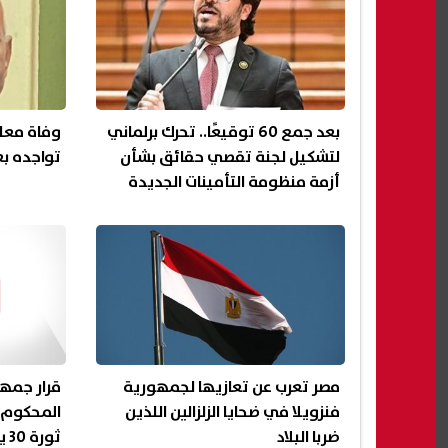
بعد جمع 60 توقيعًا.. تحرك برلماني
وفاة معلم
لتشكيل لجنة تقصي حقائق بشأن
تواجده ب
أزمة منظومة التأمينات الجديدة
مصر تعرب عن تعازيها لجمهورية
قرار جمه
فنزويلا في ضحايا الزلزالين اللذين
المحكوم 
ضربا البلاد
ثورة 30 يونيو