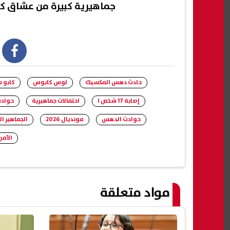
جماهيرية كبيرة من عشاق كر
book
حادث دهس المكسيك
لوس كابوس
كابو 
إصابة 17 شخص ا
احتفالات جماهيرية
حوادث
حوادث الدهس
مونديال 2026
الجماهير ا
الأمن
مواد متعلقة