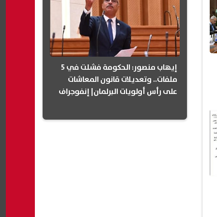
إيهاب منصور: الحكومة فشلت في 5
ملفات.. وتعديلات قانون المعاشات
على رأس أولويات البرلمان| إنفوجراف