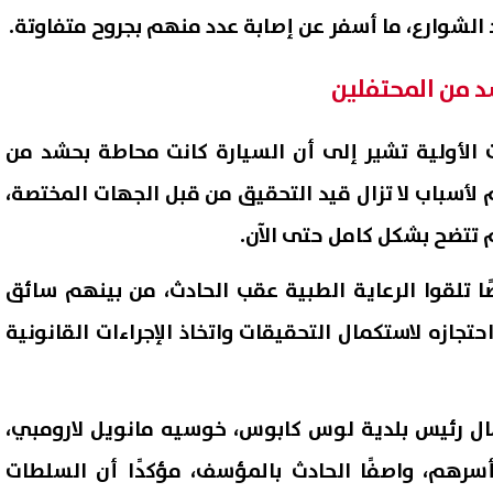
 الشوارع، ما أسفر عن إصابة عدد منهم بجروح متفاوتة.
د من المحتفلين
 الأولية تشير إلى أن السيارة كانت محاطة بحشد من
لأسباب لا تزال قيد التحقيق من قبل الجهات المختصة،
 تتضح بشكل كامل حتى الآن.
لسلطات أن 17 شخصًا تلقوا الرعاية الطبية عقب الحادث، من بينهم سائق
 على أبطال مسلسل "شاهد قبل
My NTRA كيفية الاستعلام ع
تجازه لاستكمال التحقيقات واتخاذ الإجراءات القانونية
" لـ تارا عماد
المسجلة باسمي 2026؟
09 أغسطس, 2026 03:12 م
مال رئيس بلدية لوس كابوس، خوسيه مانويل لارومبي،
سرهم، واصفًا الحادث بالمؤسف، مؤكدًا أن السلطات