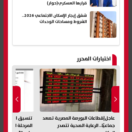
قرارها العسكري(حوار)
شقق إيجار الإسكان الاجتماعي 2026..
الشروط ومساحات الوحدات
اختيارات المحرر
يل
عاجل|قطاعات البورصة المصرية تصعد
جماعيًا.. الرعاية الصحية تتصدر
المرحلة الأولى غدً