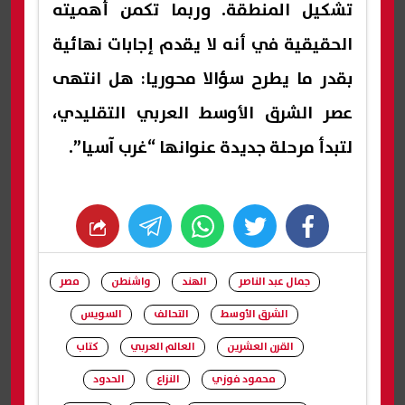
تشكيل المنطقة. وربما تكمن أهميته
الحقيقية في أنه لا يقدم إجابات نهائية
بقدر ما يطرح سؤالا محوريا: هل انتهى
عصر الشرق الأوسط العربي التقليدي،
لتبدأ مرحلة جديدة عنوانها “غرب آسيا”.
whats
twitter
facebook
جمال عبد الناصر
الهند
واشنطن
مصر
الشرق الأوسط
التحالف
السويس
القرن العشرين
العالم العربي
كتاب
محمود فوزي
النزاع
الحدود