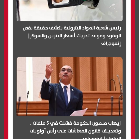
رئيس شعبة المواد البترولية يكشف حقيقة نقص
الوقود وموعد تحريك أسعار البنزين والسولار|
إنفوجراف
إيهاب منصور: الحكومة فشلت في 5 ملفات..
وتعديلات قانون المعاشات على رأس أولويات
البرلمان| إنفوجراف