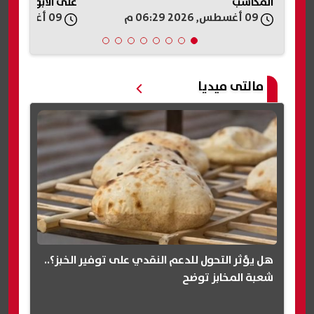
المكاسب
على الأبواب
09 أغسطس, 2026 06:29 م
09 أغسطس, 2026 06:17 م
مالتى ميديا
هل يؤثر التحول للدعم النقدي على توفير الخبز؟..
شعبة المخابز توضح