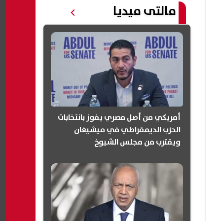
مالتى ميديا
أمريكي من أصل مصري يفوز بانتخابات
الحزب الديمقراطي في ميشيغان
ويقترب من مجلس الشيوخ
(انفوجرافيك)