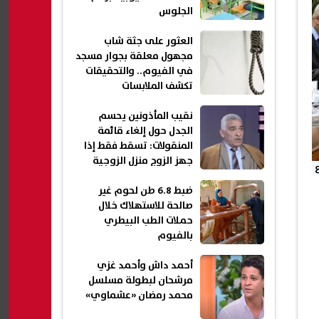
الجلوس
العثور على جثة شاب
مجهول معلقة بجوار مسجد
في الفيوم.. والتحقيقات
تكشف الملابسات
نقيب المأذونين يحسم
الجدل حول إلغاء قائمة
المنقولات: تسقط فقط إذا
جهز الزوج منزل الزوجية
بالكامل
ضبط 6.8 طن لحوم غير
صالحة للاستهلاك خلال
حملات الطب البيطري
بالفيوم
أحمد داش وأحمد غزي
مرشحان لبطولة مسلسل
محمد رمضان «عشماوي»