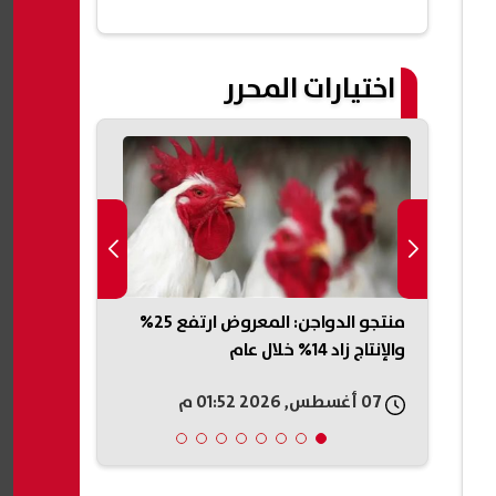
اختيارات المحرر
ب..
منتجو الدواجن: المعروض ارتفع 25%
العثور على 
والإنتاج زاد 14% خلال عام
بجوار مسجد ف
تكشف الملاب
07 أغسطس, 2026 01:52 م
07 أغسطس, 2026 01:40 م