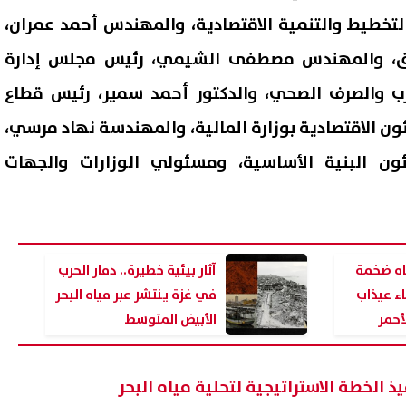
التخطيط والتنمية الاقتصادية، والمهندس أحمد عمران،
افق، والمهندس مصطفى الشيمي، رئيس مجلس إدارة
رب والصرف الصحي، والدكتور أحمد سمير، رئيس قطاع
ئون الاقتصادية بوزارة المالية، والمهندسة نهاد مرسي،
ن البنية الأساسية، ومسئولي الوزارات والجهات
ن عبد الوهاب تعود إلى المسرح
وائل جسار: لا خلاف مع عمرو ديا
اه ضخمة
آثار بيئية خطيرة.. دمار الحرب
ة.. أول ظهور في حفل العلمين
والهضبة أخ وصديق وحبيب
اء عيذاب
في غزة ينتشر عبر مياه البحر
يدة
أحمر
الأبيض المتوسط
07 أغسطس, 2026 12:17 م
ذ الخطة الاستراتيجية لتحلية مياه البحر