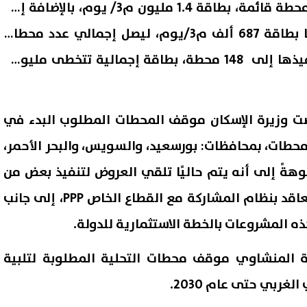
موضحةً أنه توجد حاليًا 129 محطة قائمة، بطاقة 1.4 مليون م3/ يوم، بالإضافة إلى
19 محطة أخرى جار تنفيذها بطاقة 687 ألف م3/يوم، ليصل إجمالي عدد محطات
التحلية القائمة والجاري تنفيذها إلى 148 محطة، بطاقة إجمالية تتخطى مليوني
رضت وزيرة الإسكان موقف المحطات المطلوب البدء في
محطات، بمحافظات: بورسعيد، والسويس، والبحر الأحمر،
وهةً إلى أنه يتم حاليًا تلقي العروض لتنفيذ بعض من
تلك المشروعات من خلال التعاقد بنظام المشاركة مع القطاع الخاص PPP، إلى جانب
 المشروعات بالخطة الاستثمارية للدولة.
ة المنشاوي موقف محطات التحلية المطلوبة لتلبية
غربي حتى عام 2030.