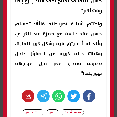
حسن، بينما قد يحتاج أحمد سيد زيزو إلى
وقت أكبر".
واختتم شبانة تصريحاته قائلًا: "حسام
حسن عقد جلسة مع حمزة عبد الكريم،
وأكد له أنه يثق فيه بشكل كبير للغاية،
وهناك حالة كبيرة من التفاؤل داخل
صفوف منتخب مصر قبل مواجهة
نيوزيلندا".
whats
twitter
facebook
محمد شبانة
مصر
منتخب مصر