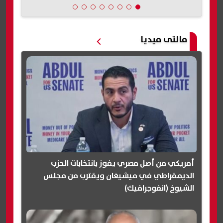
مالتى ميديا
أمريكي من أصل مصري يفوز بانتخابات الحزب
الديمقراطي في ميشيغان ويقترب من مجلس
الشيوخ (انفوجرافيك)