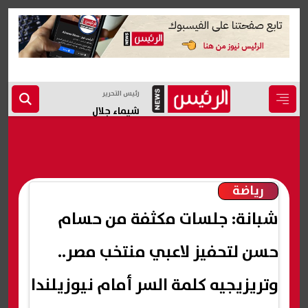
رئيس التحرير
شيماء جلال
رياضة
شبانة: جلسات مكثفة من حسام
حسن لتحفيز لاعبي منتخب مصر..
وتريزيجيه كلمة السر أمام نيوزيلندا