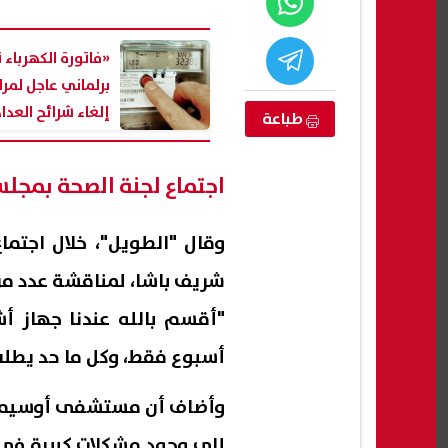
«فاتورة الكهرباء ن
برلماني عاجل لمرا
إلغاء شرائح العدا
طباعة
حفاظًا على العدالة
اجتماع لجنة الصحة بمجل
وقال "الطويل"، خلال اجتما
شريف باشا، لمناقشة عدد من 
جة تنسيق رياض
سعر الذهب يواصل الصعود رغم إغلاق
خالد
الأطفال وأولى ابتدائي الأزهر 2026
البورصات العالمية
بولا
(خاص
أسبوع فقط، وكل ما حد يطلب
08 أغسطس, 2026 10:11 ص
08 أغسطس, 2026 10:07 ص
وأضاف أن مستشفى أوسيم و
إلى وجود مشكلات كبيرة في م