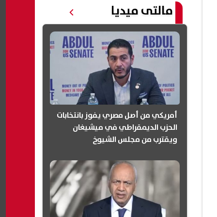
مالتى ميديا
أمريكي من أصل مصري يفوز بانتخابات
الحزب الديمقراطي في ميشيغان
ويقترب من مجلس الشيوخ
(انفوجرافيك)