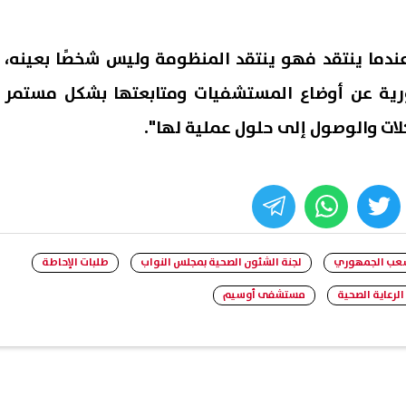
 عندما ينتقد فهو ينتقد المنظومة وليس شخصًا بعينه،
ورية عن أوضاع المستشفيات ومتابعتها بشكل مستمر
ات والوصول إلى حلول عملية لها".
whats
twitter
face
شعب الجمهوري
لجنة الشئون الصحية بمجلس النواب
طلبات الإحاطة
لرعاية الصحية
مستشفى أوسيم