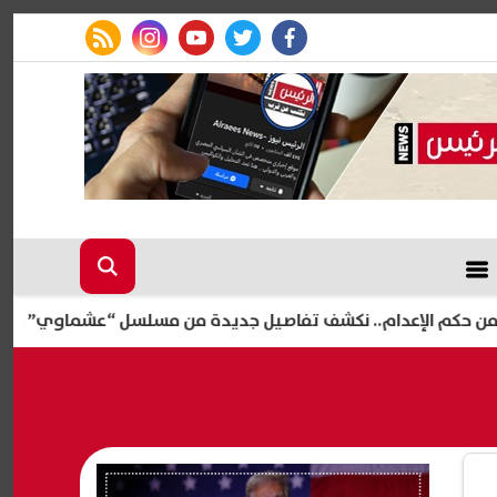
rss feed
instagram
youtube
twitter
facebook
م.. نكشف تفاصيل جديدة من مسلسل “عشماوي” برمضان 2027 (خاص)