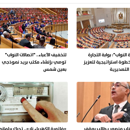
النواب": بوابة التجارة
لتخفيف الأعباء.. "اتصالات النواب"
خطوة استراتيجية لتعزيز
توصي بإنشاء مكتب بريد نموذجي
التصديرية
بعين شمس
هاب منصور يطالب بوقف
«فاتورة الكهرباء نار».. تحرك برلمان