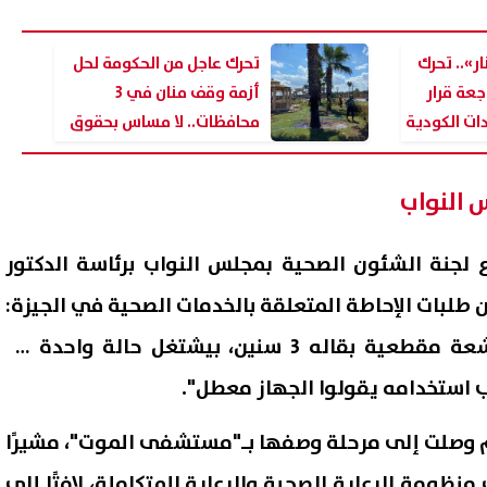
ار».. تحرك
تحرك عاجل من الحكومة لحل
جعة قرار
أزمة وقف منان في 3
دات الكودية
محافظات.. لا مساس بحقوق
 الاجتماعية
المواطن
س النواب
ع لجنة الشئون الصحية بمجلس النواب برئاسة الدكتور
طلبات الإحاطة المتعلقة بالخدمات الصحية في الجيزة:
 الصاوي يخسر أمواله في زمالك
إيهاب توفيق يتألق في حفل
ق ويدخل في خلافات مع زوجته
المنصورة الجديدة ويشعل أجو
"أقسم بالله عندنا جهاز أشعة مقطعية بقاله 3 سنين، بيشتغل حالة واحدة كل
)
صيف 2026
 استخدامه يقولوا الجهاز معطل".
08 أغسطس, 2026 10:06 ص
صلت إلى مرحلة وصفها بـ"مستشفى الموت"، مشيرًا
نظومة الرعاية الصحية والرعاية المتكاملة، لافتًا إلى