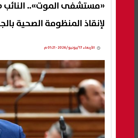
«مستشفى الموت».. النائب ط
لإنقاذ المنظومة الصحية بالجي
الأربعاء 17/يونيو/2026 - 01:21 م