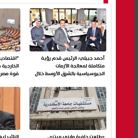
أحمد جبيلي: الرئيس قدم رؤية
"اقتصادية 
متكاملة لمعالجة الأزمات
الخارجية 
الجيوسياسية بالشرق الأوسط خلال
قوة مصر 
قمة السبع الكبرى
«طلعت حافية وابني ميت»..
النائب إي