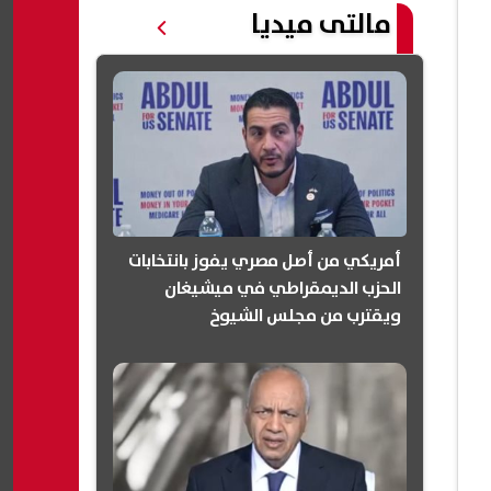
مالتى ميديا
أمريكي من أصل مصري يفوز بانتخابات
الحزب الديمقراطي في ميشيغان
ويقترب من مجلس الشيوخ
(انفوجرافيك)