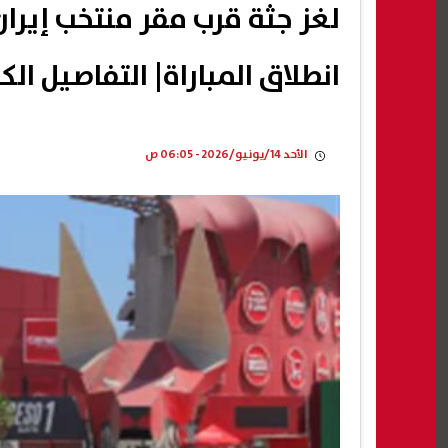
لغز جثة قرب مقر منتخب إير
انطلاق المباراة| التفاصيل الك
الأحد 14/يونيو/2026 - 06:05 ص