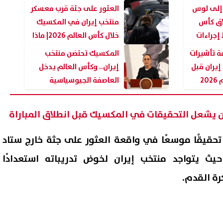
 إلى لوس
العثور على جثة قرب معسكر
اق كأس
منتخب إيران في المكسيك
20 وسط إجراءات
خلال كأس العالم 2026| ماذا
حدث؟!
ة تأشيرات
المكسيك تحتضن منتخب
إيران قبل
إيران.. وكأس العالم يدخل
20
العاصفة الجيوسياسية
ن يشعل التحقيقات في المكسيك قبل انطلاق المباراة
حقيقًا موسعًا في واقعة العثور على جثة خارج ستاد
تنسيق المرحلة الثانية 2026..
جمال شعبان يعلق على تصدر 
ت الحد الأدنى والكليات
خليفة للترند بعد ظهورها مع 
 حيث يتواجد منتخب إيران لخوض تدريباته استعدادًا
وقعة لجميع الشعب
دياب: «أصبحت ذهبًا»
رة القدم.
08 أغسطس, 2026 05:42 م