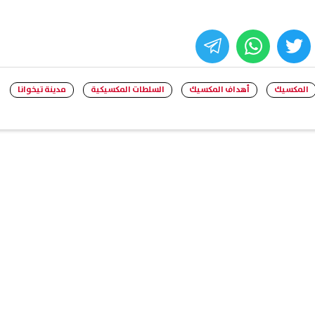
whats
twitter
face
المكسيك
أهداف المكسيك
السلطات المكسيكية
مدينة تيخوانا