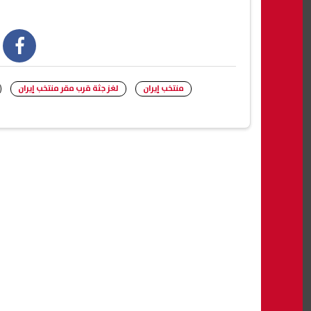
book
منتخب إيران
لغز جثة قرب مقر منتخب إيران