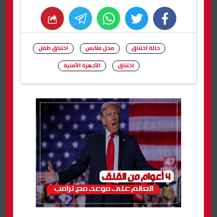
whats
twitter
facebook
حالة اختناق
محل ملابس
اختناق طفل
اختناق
الأجهزة الأمنية
شارك