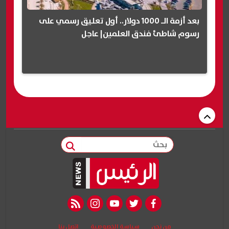
بعد أزمة الـ 1000 دولار.. أول تعليق رسمي على
رسوم شاطئ فندق العلمين| عاجل
بحث
rss feed
instagram
youtube
twitter
facebook
من نحن
سياسة الخصوصية
اتصل بنا