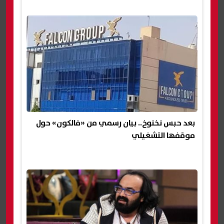
بعد حبس نخنوخ.. بيان رسمي من «فالكون» حول
موقفها التشغيلي