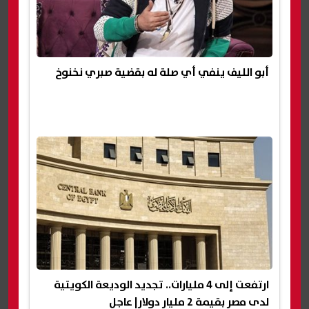
أبو الليف ينفي أي صلة له بقضية صبري نخنوخ
ارتفعت إلى 4 مليارات.. تجديد الوديعة الكويتية
لدى مصر بقيمة 2 مليار دولار| عاجل