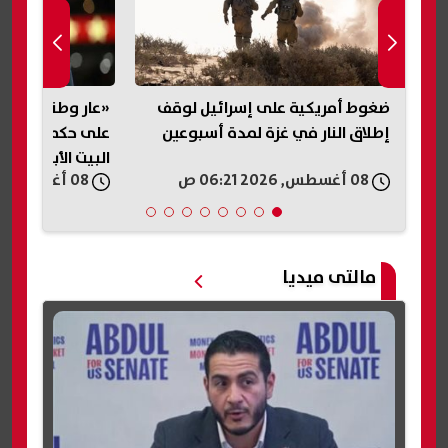
لبيع..
ضغوط أمريكية على إسرائيل لوقف
«عار وطني».. تر
را
إطلاق النار في غزة لمدة أسبوعين
على حكم وقف بنا
البيت الأبيض
08 أغسطس, 2026 06:21 ص
08 أغسطس, 2026 05:54 ص
مالتى ميديا