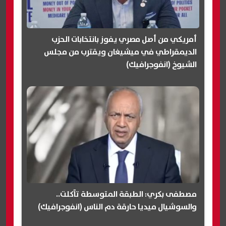
أمريكي من أصل مصري يفوز بانتخابات الحزب
الديمقراطي في ميشيغان ويقترب من مجلس
الشيوخ (انفوجرافيك)
مصطفى بكري: الطبقة المتوسطة تآكلت..
والسوشيال ميديا حارقة دم الناس (انفوجرافيك)