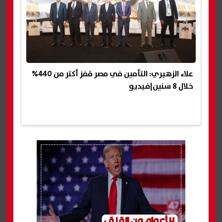
علاء الزهيري: التأمين في مصر قفز أكتر من 440%
خلال 8 سنين|فيديو