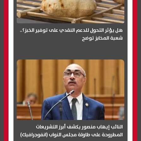
هل يؤثر التحول للدعم النقدي على توفير الخبز؟..
شعبة المخابز توضح
النائب إيهاب منصور يكشف أبرز التشريعات
المطروحة على طاولة مجلس النواب (انفوجرافيك)