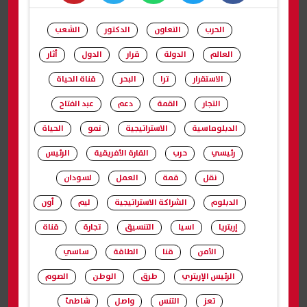
whats
twitter
facebook
الحرب
التعاون
الدكتور
الشعب
العالم
الدولة
قرار
الدول
أثار
الاستقرار
ترا
البحر
قناة الحياة
التجار
القمة
دعم
عبد الفتاح
الدبلوماسية
الاستراتيجية
نمو
الحياة
رئيسي
حرب
القارة الأفريقية
الرئيس
نقل
قمة
العمل
لسودان
الدبلوم
الشراكة الاستراتيجية
ليم
أون
إريتريا
اسيا
التنسيق
تجارة
قناة
الأمن
قنا
الطاقة
ساسي
الرئيس الإريتري
طرق
الوطن
الصوم
تعز
التنس
واصل
شاطئ