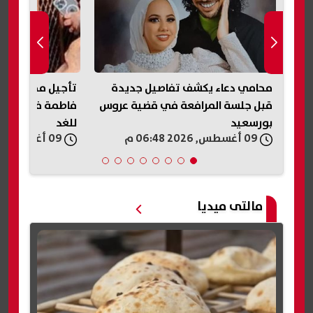
ة
تأجيل محاكمة دعاء المتهمة بقتل
الشمال القطري ي
روس
فاطمة في قضية عروس بورسعيد
محمد علي بن رمض
للغد
09 أغسطس, 2026 06:46 م
09 أغسطس, 2026 06:45 م
مالتى ميديا