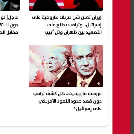
إيران تعلن شن ضربات صاروخية على
عاجل| توق
إسرائيل.. وترامب يطلع على
التصعيد بين طهران وتل أبيب
مقابل الج
عروسة ماريونيت.. هل كشف ترامب
دون قصد حدود النفوذ الأمريكي
على إسرائيل؟