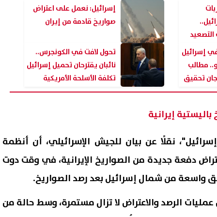
بات
إسرائيل: نعمل على اعتراض
ئيل..
صواريخ قادمة من إيران
التصعيد
يب
ي إسرائيل
تحول لافت في الكونجرس..
.. مطالب
نائبان يقترحان تحميل إسرائيل
لجان تحقيق
تكلفة الأسلحة الأمريكية
باليستية إيرانية
رائيل"، نقلًا عن بيان للجيش الإسرائيلي، أن أنظمة
هة بين سائح إسباني وجندي
قطع المياه 3 ساعات عن م
ئيلي في الفلبين تنتهي بتغريم
حلوان والتبين فجر السبت.. تع
راض دفعة جديدة من الصواريخ الإيرانية، في وقت دوت
ح.. ما القصة؟
الموعد والأماكن المتأثرة
07 أغسطس, 2026 01:58 ص
طق واسعة من شمال إسرائيل بعد رصد الصواريخ.
عمليات الرصد والاعتراض لا تزال مستمرة، وسط حالة من