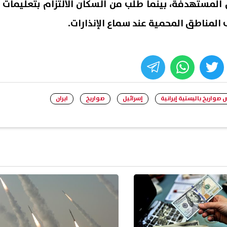
المستهدفة، بينما طُلب من السكان الالتزام بتعليمات
 المناطق المحمية عند سماع الإنذارات.
whats
twitter
face
ض صواريخ باليستية إيرانية
إسرائيل
صواريخ
ايران