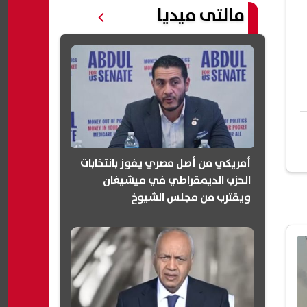
مالتى ميديا
أمريكي من أصل مصري يفوز بانتخابات
الحزب الديمقراطي في ميشيغان
ويقترب من مجلس الشيوخ
(انفوجرافيك)