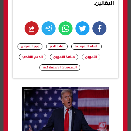
البقالين.
whats
twitter
facebook
السلع التموينية
نقاط الخبز
وزير التموين
التموين
منافذ التموين
الدعم النقدي
المجمعات الاستهلاكية
شارك