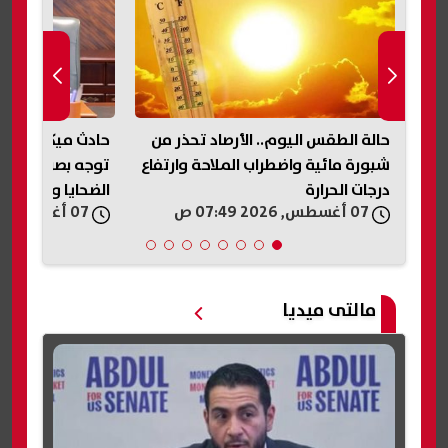
حالة الطقس اليوم.. الأرصاد تحذر من
حادث ميكروباص ن
رة
شبورة مائية واضطراب الملاحة وارتفاع
توجه بصرف مساعد
درجات الحرارة
الضحايا والمصابي
07 أغسطس, 2026 07:49 ص
07 أغسطس, 2026 07:33 ص
مالتى ميديا