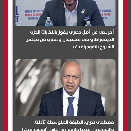
أمريكي من أصل مصري يفوز بانتخابات الحزب
الديمقراطي في ميشيغان ويقترب من مجلس
الشيوخ (انفوجرافيك)
مصطفى بكري: الطبقة المتوسطة تآكلت..
والسوشيال ميديا حارقة دم الناس (انفوجرافيك)