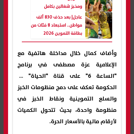
ومخبز شغالين بكامل
طاقتهم|فيديو
عاجل| بعد حذف 830 ألف
مواطن.. استبعاد 8 فئات من
بطاقة التموين 2026
ومصطفى بكري يكشف
مفاجأة
وأضاف كمال خلال مداخلة هاتفية مع
الإعلامية عزة مصطفى في برنامج
"الساعة 6" على قناة "الحياة" أن
الحكومة تعكف على دمج منظومات الخبز
والسلع التموينية ونقاط الخبز في
منظومة واحدة، بحيث تتحول الكميات
لأرقام مالية بالأسعار الحرة.