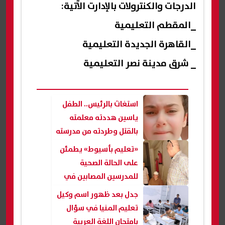
الدرجات والكنترولات بالإدارت الآتية:
_المقطم التعليمية
_القاهرة الجديدة التعليمية
_ شرق مدينة نصر التعليمية
استغاث بالرئيس.. الطفل
ياسين هددته معلمته
بالقتل وطردته من مدرسته
الدولية
«تعليم بأسيوط» يطمئن
على الحالة الصحية
للمدرسين المصابين في
حادث سير
جدل بعد ظهور اسم وكيل
تعليم المنيا في سؤال
بامتحان اللغة العربية