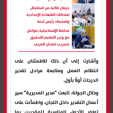
بالصيف
حرمان طالبة من استكمال
امتحانات الشهادة الإعدادية
واستبعاد رئيس لجنة
بالقليوبية
محافظ الإسماعيلية يتواصل
مع وزير التعليم للتحقيق
بتسريب امتحان العربي
للشهادة الإعدادية
وأشارت إلى أن ذلك للاطمئنان على
انتظام العمل ومتابعة مراحل تقدير
الدرجات أولًا بأول.
وخلال الجولة، تابعت "مدير المديرية" سير
أعمال التقدير داخل اللجان، واطمأنت على
توافر الأجواء المناسبة للمقدرين بما