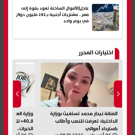
عاجل|الأموال الساخنة تعود بقوة إلى
مصر.. مشتريات أجنبية بـ282 مليون دولار
في يوم واحد
اختيارات المحرر
ارة
وزارة العمل تطلق مبادرة «فوق
صاعقة برق تن
الـ40» لتوفير فرص عمل لأصحاب
الخبرات.. اعرف التفاصيل
آخرين