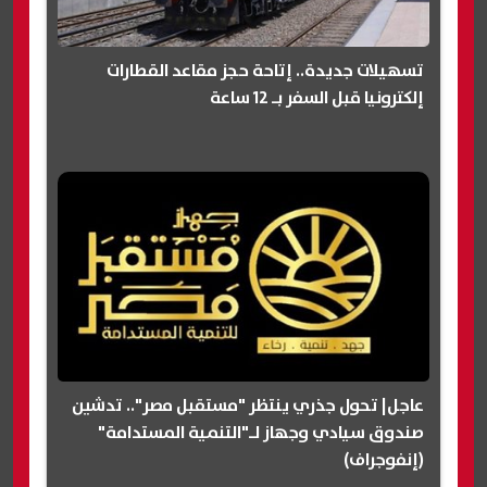
تسهيلات جديدة.. إتاحة حجز مقاعد القطارات
إلكترونيا قبل السفر بـ 12 ساعة
عاجل| تحول جذري ينتظر "مستقبل مصر".. تدشين
صندوق سيادي وجهاز لـ"التنمية المستدامة"
(إنفوجراف)