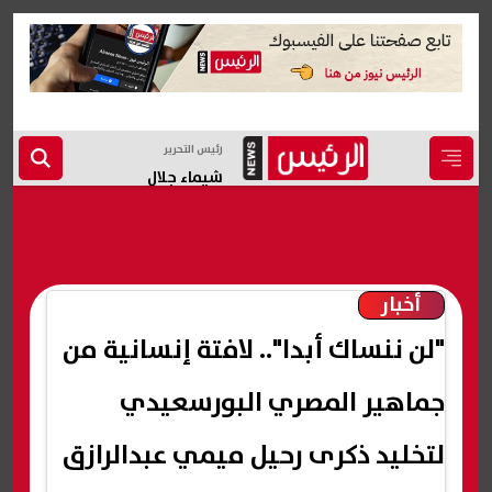
رئيس التحرير
شيماء جلال
أخبار
"لن ننساك أبدا".. لافتة إنسانية من
جماهير المصري البورسعيدي
لتخليد ذكرى رحيل ميمي عبدالرازق