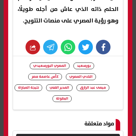
الحلم ذاته الذي عاش من أجله طويلًا،
وهو رؤية المصري على منصات التتويج.
whats
twitter
facebook
بورسعيد
المصري البورسعيدي
النادي المصري
كأس عاصمة مصر
ميمى عبد الرازق
المدير الفني
نتيجة المباراة
البطولة
شارك
مواد متعلقة