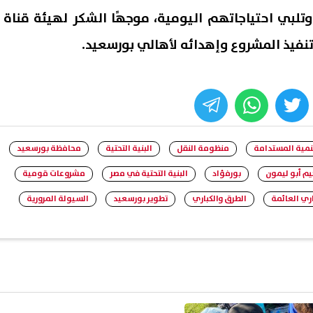
لبي احتياجاتهم اليومية، موجهًا الشكر لهيئة قناة
يذ المشروع وإهدائه لأهالي بورسعيد.
whats
twitter
face
نمية المستدامة
منظومة النقل
البنية التحتية
محافظة بورسعيد
يم أبو ليمون
بورفؤاد
البنية التحتية في مصر
مشروعات قومية
اري العائمة
الطرق والكباري
تطوير بورسعيد
السيولة المرورية