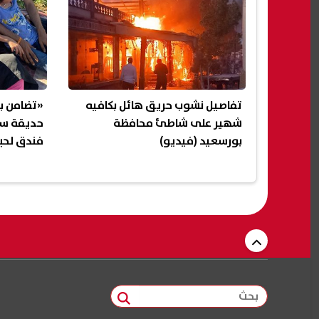
تفاصيل نشوب حريق هائل بكافيه
«تضامن ب
شهير على شاطئ محافظة
حديقة سع
بورسعيد (فيديو)
فندق لحي
بحث