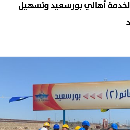
فتتاح كوبري النصر العائم 2 لخدمة أهالي بورسعيد وتسهيل
د