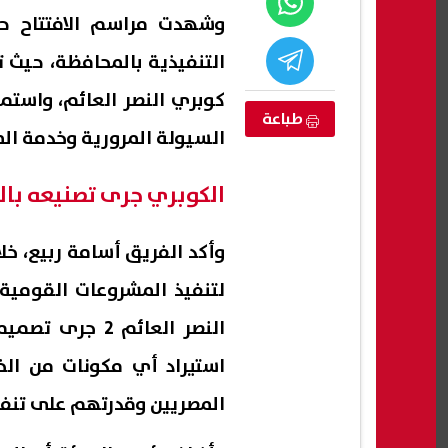
وشهدت مراسم الافتتاح ح
التنفيذية بالمحافظة، حيث ت
كوبري النصر العائم، واستم
طباعة
السيولة المرورية وخدمة الم
الكوبري جرى تصنيعه بال
وأكد الفريق أسامة ربيع، خل
لتنفيذ المشروعات القومية
بشأن مستقبل
عاجل|البنك المركزي: طلبات الاكتتاب
مصرو
له رسميًا
في أذون الخزانة تقفز إلى 285 مليار
الأهلية 26
النصر العائم 2
جنيه
06 أغسطس, 2026 11:11 م
06 أغسطس, 2026 11:00 م
استيراد أي مكونات من الخ
المصريين وقدرتهم على تنفي