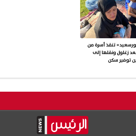
ورسعيد» تنقذ أسرة من
د زغلول ونقلها إلى
ن توفير سكن