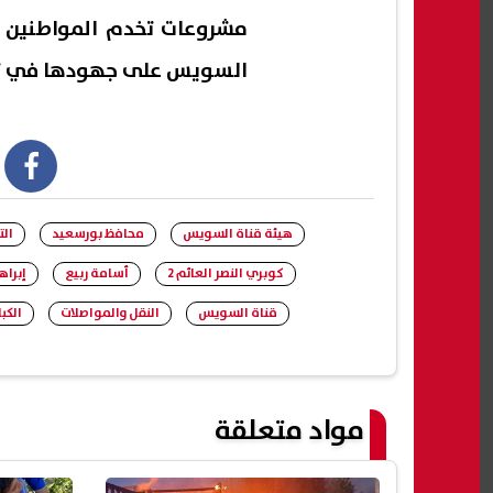
مشروعات تخدم المواطنين وت
السويس على جهودها في تنف
book
هيئة قناة السويس
محافظ بورسعيد
الت
كوبري النصر العائم 2
أسامة ربيع
إبراه
قناة السويس
النقل والمواصلات
الكب
مواد متعلقة