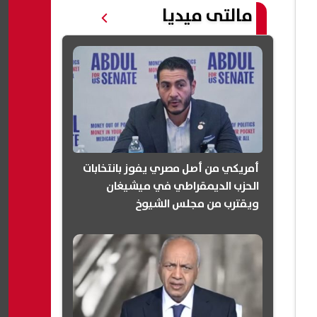
مالتى ميديا
أمريكي من أصل مصري يفوز بانتخابات
الحزب الديمقراطي في ميشيغان
ويقترب من مجلس الشيوخ
(انفوجرافيك)