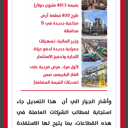
بقيمة 461.5 مليون دولار|
عاجل
طرح 400 قطعة أرض
صناعية جديدة في 15
محافظة
وزير المالية: تسهيلات
جمركية جديدة لدفع حركة
التجارة وتحفيز الاستثمار
لأول مرة.. فرض ضريبة على
الغاز الطبيعي ضمن
تعديلات القيمة المضافة|
عاجل
وأشار الجيار الي أن هذا التعديل جاء
استجابة لمطالب الشركات العاملة في
هذه القطاعات، بما يتيح لها الاستفادة