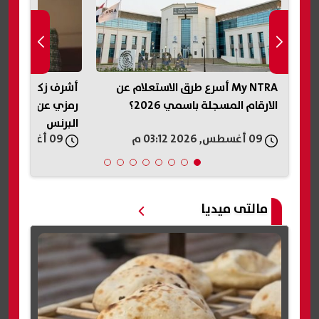
قبل
My NTRA أسرع طرق الاستعلام عن
أشرف زكي: روجين
الارقام المسجلة باسمي 2026؟
رمزي عن شخصية
البرنس
09 أغسطس, 2026 03:12 م
09 أغسطس, 2026 03:29 م
مالتى ميديا