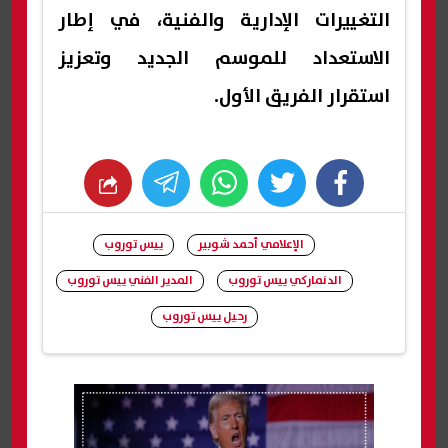
التغييرات الإدارية والفنية، في إطار
الاستعداد للموسم الجديد وتعزيز
استقرار الفريق الأول.
whats
twitter
facebook
الإعلامي أحمد شوبير
ييس توروب
الدنماركي ييس توروب
المدير الفني ييس توروب
رحيل ييس توروب
شارك