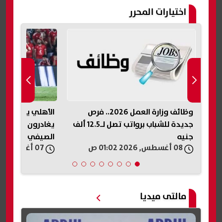
اختيارات المحرر
ر
وظائف وزارة العمل 2026.. فرص
جديدة للشباب برواتب تصل لـ12.5 ألف
يغادرون الفريق ف
جنيه
الصيفي
08 أغسطس, 2026 01:02 ص
07 أغسطس, 2026 11:52 م
مالتى ميديا