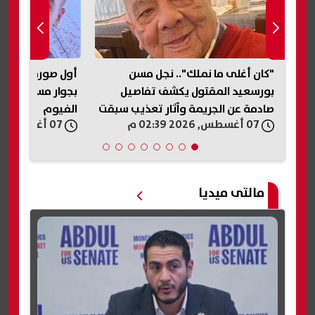
"كان أغلى ما نملك".. نجل مسن
أول صورة لشاب عث
ط
بورسعيد المقتول يكشف تفاصيل
بجوار مسجد ناص
صادمة عن الجريمة وآثار تعذيب سبقت
الفيوم
07 أغسطس, 2026 02:39 م
07 أغسطس, 2026 02:36 م
إنهاء حياته
مالتى ميديا