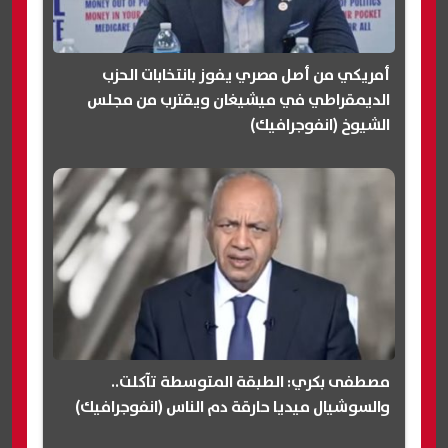
أمريكي من أصل مصري يفوز بانتخابات الحزب
الديمقراطي في ميشيغان ويقترب من مجلس
الشيوخ (انفوجرافيك)
مصطفى بكري: الطبقة المتوسطة تآكلت..
والسوشيال ميديا حارقة دم الناس (انفوجرافيك)