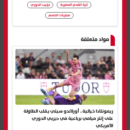
كرة القدم المصرية
ترتيب الدوري
مباريات الحسم
شارك
مواد متعلقة
ريمونتادا خيالية.. أورلاندو سيتي يقلب الطاولة
على إنتر ميامي برباعية في ديربي الدوري
الأمريكي