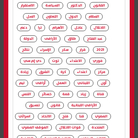
القانون
الدكتور
السياسة
الاستقرار
السلام
الدول
التعاون
السل
الاحتلال
عاجل
الأهرام
ترا
دعم
عبد الفتاح
طلاق
الأراضى
الدولة
2023
قرار
سكر
الإسراء
نتائج
فوري
الاعتداء
توت
دي إم سي
مركز
اعتداء
كرة
الشرق
زيادة
أون
اللبناني
العمل
أراضى
ليم
قناة
زياد
قمة
خسائر
التنس
الأراضي اللبنانية
قانون
تنسيق
المصري
قنا
فتح
الاتحاد
اسرائي
المتحدة
قوات الاحتلال
الموقف المصري