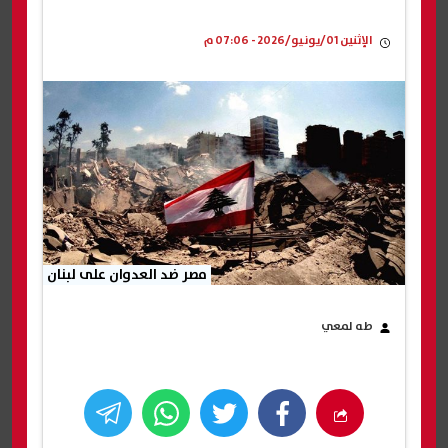
الإثنين 01/يونيو/2026 - 07:06 م
مصر ضد العدوان على لبنان
طه لمعي