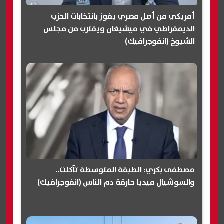
أمريكي من أصل مصري يفوز بانتخابات الحزب
الديمقراطي في ميشيغان ويقترب من مجلس
الشيوخ (انفوجرافيك)
مصطفى بكري: الطبقة المتوسطة تآكلت..
والسوشيال ميديا حارقة دم الناس (انفوجرافيك)