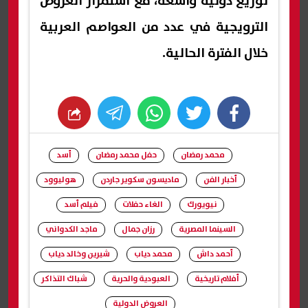
توزيع دولية واسعة، مع استمرار العروض
الترويجية في عدد من العواصم العربية
خلال الفترة الحالية.
whats
twitter
facebook
محمد رمضان
حفل محمد رمضان
أسد
أخبار الفن
ماديسون سكوير جاردن
هوليوود
نيويورك
الغاء حفلات
فيلم أسد
السينما المصرية
رزان جمال
ماجد الكدواني
أحمد داش
محمد دياب
شيرين وخالد دياب
أفلام تاريخية
العبودية والحرية
شباك التذاكر
العروض الدولية