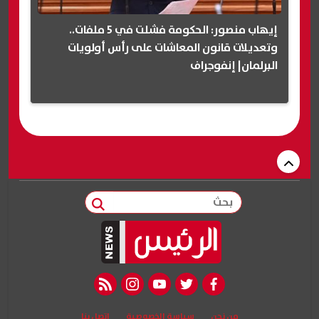
إيهاب منصور: الحكومة فشلت في 5 ملفات..
وتعديلات قانون المعاشات على رأس أولويات
البرلمان| إنفوجراف
بحث
rss feed
instagram
youtube
twitter
facebook
من نحن
سياسة الخصوصية
اتصل بنا