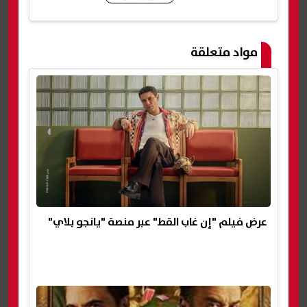
شارك
مواد متعلقة
عرض فيلم "إن غاب القط" عبر منصة "يانجو بلاي"