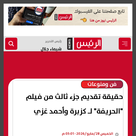
رئيس التحرير
شيماء جلال
فن ومنوعات
حقيقة تقديم جزء ثالث من فيلم
"الحريفة" لـ كزبرة وأحمد غزي
الخميس 28/مايو/2026 - 03:01 م