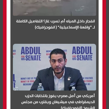
انفجار داخل المياه أم تسرب غاز؟ التفاصيل الكاملة
لـ "واقعة الإسماعيلية" ( انفوجرافيك)
أمريكي من أصل مصري يفوز بانتخابات الحزب
الديمقراطي في ميشيغان ويقترب من مجلس
الشيوخ (انفوجرافيك)