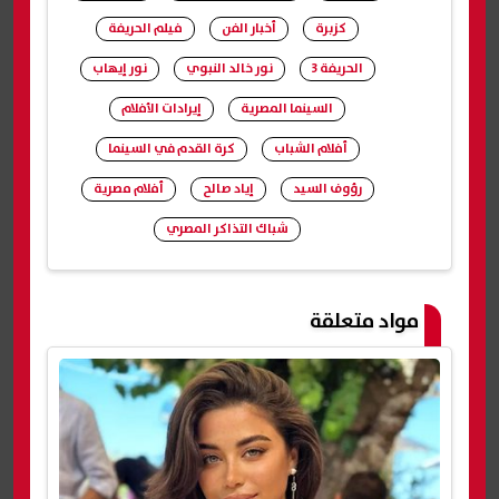
كزبرة
أخبار الفن
فيلم الحريفة
الحريفة 3
نور خالد النبوي
نور إيهاب
السينما المصرية
إيرادات الأفلام
أفلام الشباب
كرة القدم في السينما
رؤوف السيد
إياد صالح
أفلام مصرية
شباك التذاكر المصري
شارك
مواد متعلقة