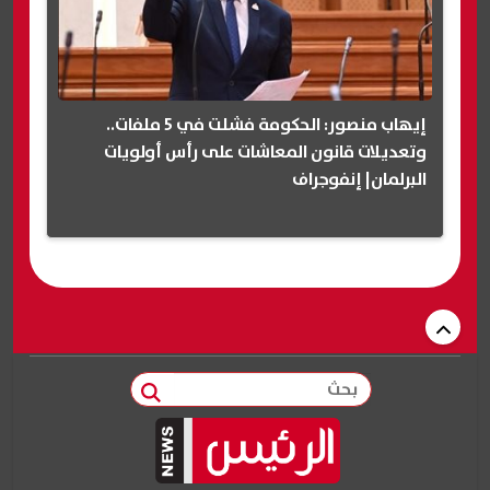
إيهاب منصور: الحكومة فشلت في 5 ملفات..
وتعديلات قانون المعاشات على رأس أولويات
البرلمان| إنفوجراف
بحث