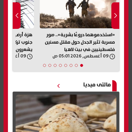
ف
«استخدموهما دروعًا بشرية».. صور
مسربة تثير الجدل حول مقتل مسنين
جنوب تركيا.. وس
فلسطينيين في بيت لاهيا
يشعرون بها
09 أغسطس, 2026 05:01 ص
09 أغسطس, 2026 04:30 ص
مالتى ميديا