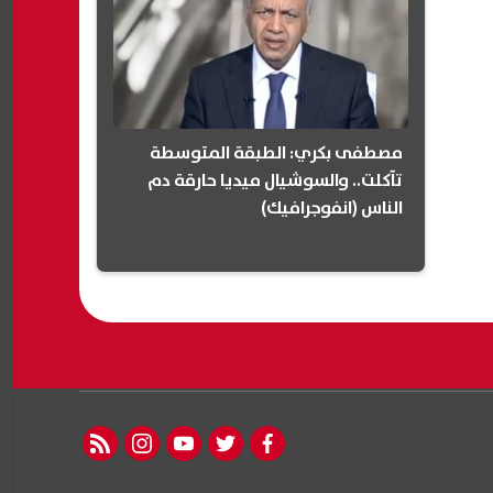
مصطفى بكري: الطبقة المتوسطة
تآكلت.. والسوشيال ميديا حارقة دم
الناس (انفوجرافيك)
rss feed
instagram
youtube
twitter
facebook