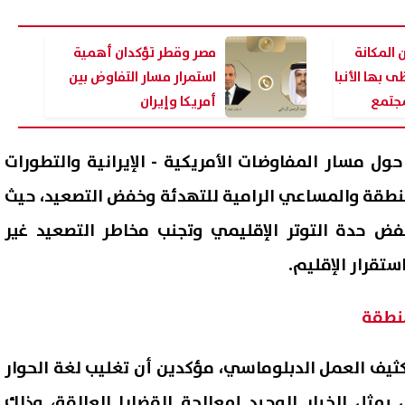
 المكانة
مصر وقطر تؤكدان أهمية
ى بها الأنبا
استمرار مسار التفاوض بين
مجتمع
أمريكا وإيران
حول مسار المفاوضات الأمريكية - الإيرانية والتطورات
نطقة والمساعي الرامية للتهدئة وخفض التصعيد، حيث
فض حدة التوتر الإقليمي وتجنب مخاطر التصعيد غير
تقرار الإقليم.
الآن كاملة.. نتيجة الشهادة
استعلم فورًا.. نتيجة الدور الثا
الإعدادية 2026 الدور الثاني محافظة
للصف الثالث 
قية
فقط
نطقة
08 أغسطس, 2026 08:41 م
كثيف العمل الدبلوماسي، مؤكدين أن تغليب لغة الحوار
يمثل الخيار الوحيد لمعالجة القضايا العالقة، وذلك