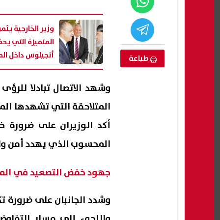
وزير الخارجية يثمن
المتميزة التي يحظ
أنجيلوس داخل ال
طباعة
البريطاني
وشهد الاتصال تبادلا للرؤى 
المتلاحقة التي تشهدها الم
أكد الوزيران على ضرورة خ
المحسوب الذي يهدد أمن واس
شهادة الإعدادية
متوفر الآن.. نتيجة الدور الثاني للصف
ظهرت 
الثالث الإعدادي 2026 بالاسم فقط
الشر
جهود خفض التصعيد في الم
07 أغسطس, 2026 04:33 م
08 أغسطس, 2026 08:46 م
وشدد الجانبان على ضرورة ت
واللجوء إلى مسار التفاوض 