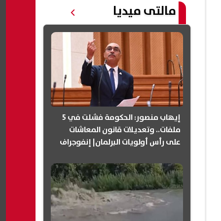
مالتى ميديا
إيهاب منصور: الحكومة فشلت في 5
ملفات.. وتعديلات قانون المعاشات
على رأس أولويات البرلمان| إنفوجراف