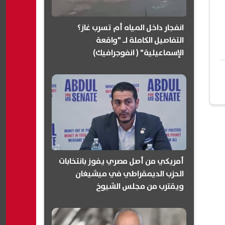
انفجار داخل المياه أم تسرب غاز؟
التفاصيل الكاملة لـ "واقعة
الإسماعيلية" ( انفوجرافيك)
أمريكي من أصل مصري يفوز بانتخابات
الحزب الديمقراطي في ميشيغان
ويقترب من مجلس الشيوخ
(انفوجرافيك)