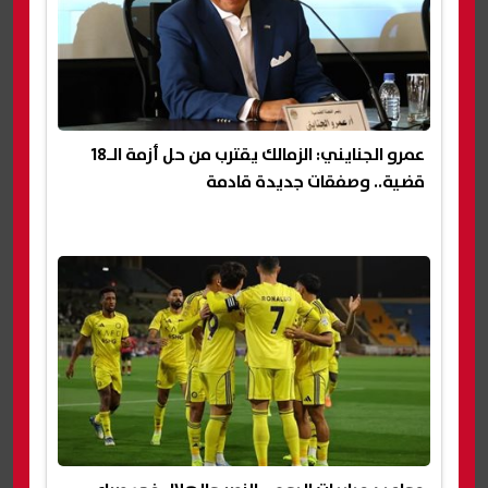
عمرو الجنايني: الزمالك يقترب من حل أزمة الـ18
قضية.. وصفقات جديدة قادمة