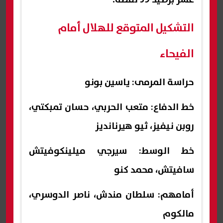
التشكيل المتوقع للهلال أمام
الفيحاء
حراسة المرمى: ياسين بونو
خط الدفاع: متعب الحربي، حسان تمبكتي،
روبن نيفيز، ثيو هيرنانديز
خط الوسط: سيرجي ميلينكوفيتش
سافيتش، محمد كنو
أمامهم: سلطان مندش، ناصر الدوسري،
مالكوم