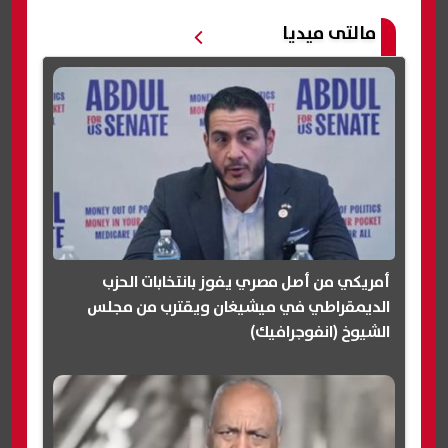
مالتى ميديا
أمريكي من أصل مصري يفوز بانتخابات الحزب
الديمقراطي في ميشيغان ويقترب من مجلس
الشيوخ (انفوجرافيك)