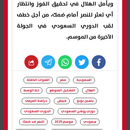
ويأمل الهلال في تحقيق الفوز وانتظار
أي تعثر للنصر أمام ضمك، من أجل خطف
لقب الدوري السعودي في الجولة
الأخيرة من الموسم.
whats
twitter
facebook
السعودية
مصر
القنوات الناقلة
الهلال
التشكيل المتوقع
خط الوسط
ياسين بونو
فيتش
حراسة المرمى
دوري روشن السعودي
الدورى السعودى
سعودي
موسم 2025
النصر ضد ضمك