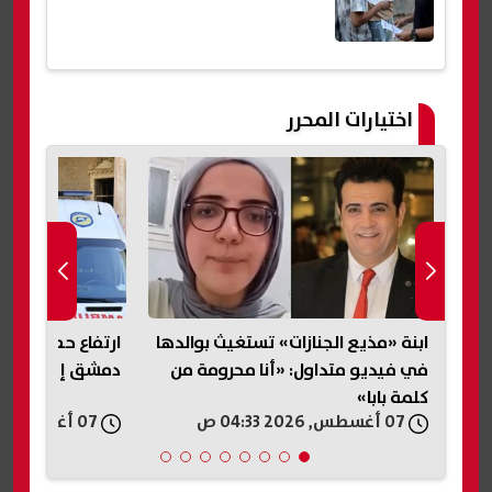
اختيارات المحرر
ابنة «مذيع الجنازات» تستغيث بوالدها
ارتفاع حصيلة ضحاي
يم
في فيديو متداول: «أنا محرومة من
دمشق إلى قتيلين و14 م
كلمة بابا»
07 أغسطس, 2026 04:33 ص
07 أغسطس, 2026 03:05 ص