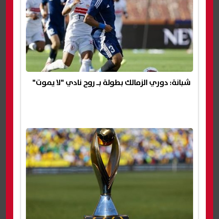
شبانة: دوري الزمالك بطولة بـ روح نادي "لا يموت"