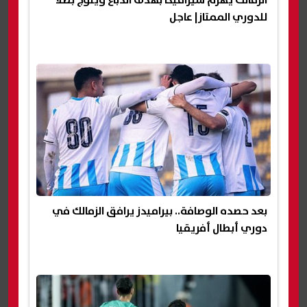
الزمالك يهزم سيراميكا بهدف الدباغ ويتوج بطلًا
للدوري الممتاز| عاجل
بعد حصده الوصافة.. بيراميدز يرافق الزمالك في
دوري أبطال أفريقيا