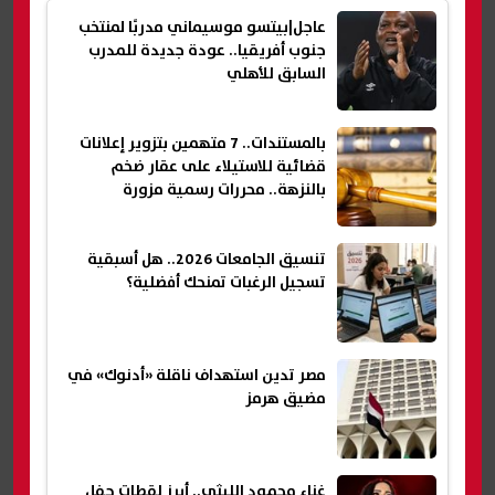
عاجل|بيتسو موسيماني مدربًا لمنتخب
جنوب أفريقيا.. عودة جديدة للمدرب
السابق للأهلي
بالمستندات.. 7 متهمين بتزوير إعلانات
قضائية للاستيلاء على عقار ضخم
بالنزهة.. محررات رسمية مزورة
تنسيق الجامعات 2026.. هل أسبقية
تسجيل الرغبات تمنحك أفضلية؟
مصر تدين استهداف ناقلة «أدنوك» في
مضيق هرمز
غناء محمود الليثي.. أبرز لقطات حفل