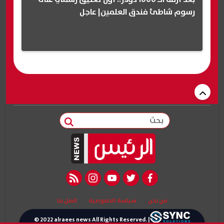
رسوم شاطئ فندق العلمين| عاجل
بحث
rss feed
instagram
youtube
twitter
facebook
من نحن
سياسة الخصوصية
اتصل بنا
© 2022 alraees news All Rights Reserved. |