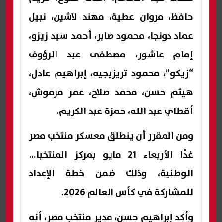
حافظ، مروان عطية، مهند لاشين، نبيل
عماد دونجا، محمود صابر، أحمد سيد زيزو،
إمام عاشور، مصطفى عبد الرؤوف
“زيكو”، محمود تريزيجيه، إبراهيم عادل،
هيثم حسن، محمد صلاح، عمر مرموش،
أقطاي عبد الله، حمزة عبد الكريم.
ومن المقرر أن ينطلق معسكر منتخب مصر
غدًا الأربعاء 21 مايو بمركز المنتخبات
الوطنية، وذلك ضمن خطة الإعداد
للمشاركة في كأس العالم 2026.
وأكد إبراهيم حسن، مدير منتخب مصر، أنه