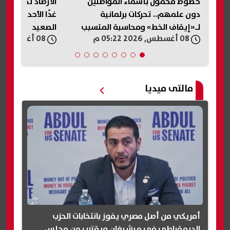
 أسبقية
خطوط محمول بأسماء المواطنين
الأرصاد تحذر من
دون علمهم.. تحركات برلمانية
لـ«إيقاف الخط» ومحاسبة المتسبب
الصعيد
08 أغسطس, 2026 05:22 م
08 أغسطس, 2026 05:21 م
مالتى ميديا
أمريكي من أصل مصري يفوز بانتخابات الحزب
الديمقراطي في ميشيغان ويقترب من مجلس