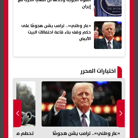
القوة الجوية وحدها لن تنهي الحرب مع
إيران
«عار وطني».. ترامب يشن هجومًا على
حكم وقف بناء قاعة احتفالات البيت
الأبيض
اختيارات المحرر
«عار وطني».. ترامب يشن هجومًا
تحطم مروحية «