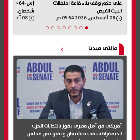
على حكم وقف بناء قاعة احتفالات
إس-64» في 
البيت الأبيض
شخصان.. تفاصيل
08 أغسطس, 2026 05:54 ص
08 أغسطس, 2026 05:30 ص
مالتى ميديا
أمريكي من أصل مصري يفوز بانتخابات الحزب
الديمقراطي في ميشيغان ويقترب من مجلس