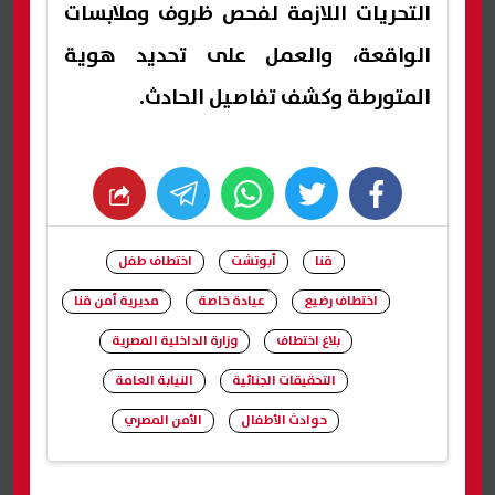
التحريات اللازمة لفحص ظروف وملابسات
الواقعة، والعمل على تحديد هوية
المتورطة وكشف تفاصيل الحادث.
whats
twitter
facebook
قنا
أبوتشت
اختطاف طفل
اختطاف رضيع
عيادة خاصة
مديرية أمن قنا
بلاغ اختطاف
وزارة الداخلية المصرية
التحقيقات الجنائية
النيابة العامة
حوادث الأطفال
الأمن المصري
شارك