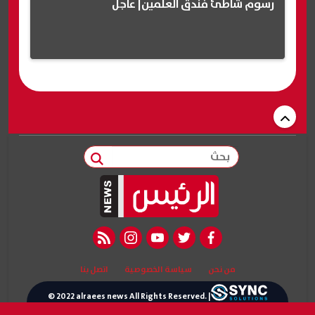
رسوم شاطئ فندق العلمين| عاجل
بحث
rss feed
instagram
youtube
twitter
facebook
من نحن
سياسة الخصوصية
اتصل بنا
© 2022 alraees news All Rights Reserved. |