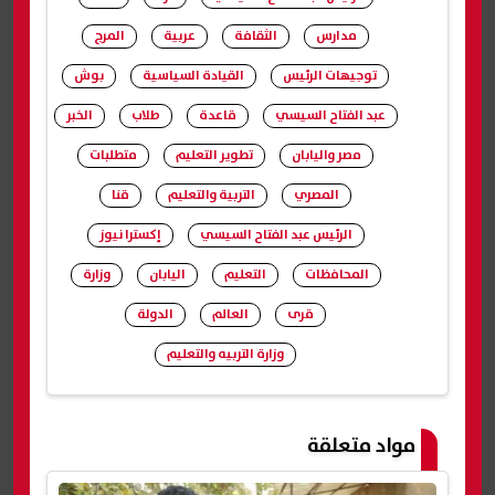
مدارس
الثقافة
عربية
المرج
توجيهات الرئيس
القيادة السياسية
بوش
عبد الفتاح السيسي
قاعدة
طلاب
الخبر
مصر واليابان
تطوير التعليم
متطلبات
المصري
التربية والتعليم
قنا
الرئيس عبد الفتاح السيسي
إكسترا نيوز
المحافظات
التعليم
اليابان
وزارة
قرى
العالم
الدولة
وزارة التربيه والتعليم
شارك
مواد متعلقة