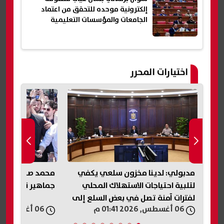
إلكترونية موحده للتحقق من اعتماد
الجامعات والمؤسسات التعليمية
اختيارات المحرر
ي
محمد صلاح.. استقبال تاريخي من
جماهير نادي طرابزون سبور التركي
لاستكشاف البترول
إلى
والبحر الأحمر
06 أغسطس, 2026 01:40 م
06 أغسطس, 2026 01:37 م