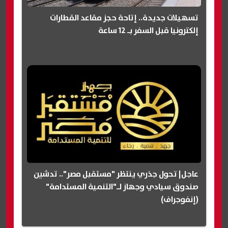
تسهيلات جديدة.. إتاحة حجز مقاعد القطارات
إلكترونيا قبل السفر بـ 12 ساعة
عاجل| تحول جذري ينتظر "مستقبل مصر".. تدشين
صندوق سيادي وجهاز لـ"التنمية المستدامة"
(إنفوجراف)