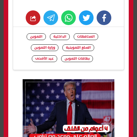
whats
twitter
facebook
المحافظات
الداخلية
التموين
السلع التموينية
وزارة التموين
بطاقات التموين
عيد الأضحى
شارك