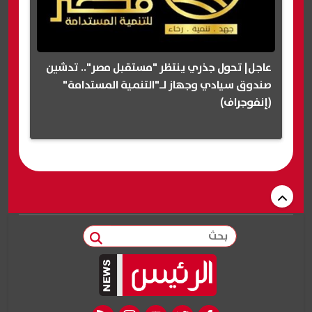
عاجل| تحول جذري ينتظر "مستقبل مصر".. تدشين
صندوق سيادي وجهاز لـ"التنمية المستدامة"
(إنفوجراف)
بحث