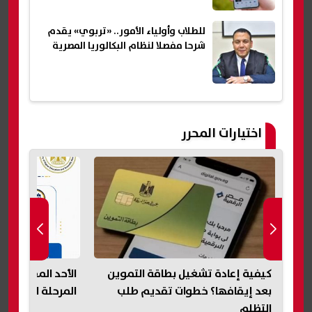
للطلاب وأولياء الأمور.. «تربوي» يقدم
شرحا مفصلا لنظام البكالوريا المصرية
اختيارات المحرر
ليق
كيفية إعادة تشغيل بطاقة التموين
الأحد المقبل.. آ
ك
بعد إيقافها؟ خطوات تقديم طلب
المرحلة الأولى ل
التظلم