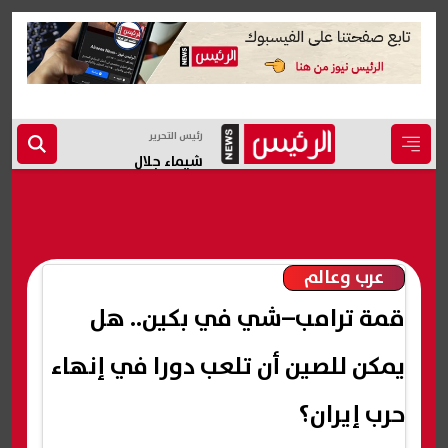
رئيس التحرير
شيماء جلال
عرب وعالم
قمة ترامب–شي في بكين.. هل
يمكن للصين أن تلعب دورا في إنهاء
حرب إيران؟