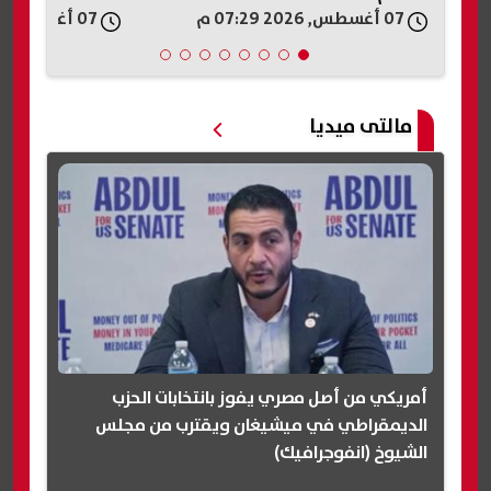
07 أغسطس, 2026 07:29 م
07 أغسطس, 2026 07:22 م
مالتى ميديا
أمريكي من أصل مصري يفوز بانتخابات الحزب
الديمقراطي في ميشيغان ويقترب من مجلس
الشيوخ (انفوجرافيك)