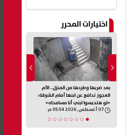
اختيارات المحرر
ائيًا
بعد ضربها وطردها من المنزل.. الأم
العجوز تدافع عن ابنها أمام الشرطة:
على الكليات ا
«لو هتحبسوا ابني أنا مسامحاه»
العامة بالشعب
07 أغسطس, 2026 05:54 م
07 أغسطس, 2026 05:45 م