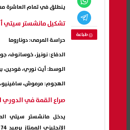
ينطلق في تمام العاشرة مسا
تشكيل مانشستر سيتي أم
طباعة
حراسة المرمى: دوناروما
الدفاع: نونيز، خوسانوف، ج
الوسط: أيت نوري، فودين، برن
الهجوم: مرموش، سافينيو، 
الشرق الأوسط..
عاجل| تغير مفاجئ وارتفاع كبير في
مي جديد
سعر الذهب اليوم الجمعة.. عيار 21
المتو
صراع القمة في الدوري ال
بكم الآن
بالشع
07 أغسطس, 2026 05:18 م
07 أغسطس, 2026 05:13 م
يدخل مانشستر سيتي المبا
ا