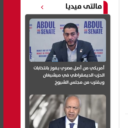
مالتى ميديا
أمريكي من أصل مصري يفوز بانتخابات
الحزب الديمقراطي في ميشيغان
ويقترب من مجلس الشيوخ
(انفوجرافيك)