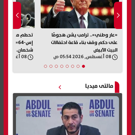
«عار وطني».. ترامب يشن هجومًا
تحطم مروحية «
على حكم وقف بناء قاعة احتفالات
إس-64» في 
البيت الأبيض
شخصان.. تفاصيل
08 أغسطس, 2026 05:54 ص
08 أغسطس, 2026 05:30 ص
مالتى ميديا