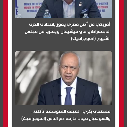
أمريكي من أصل مصري يفوز بانتخابات الحزب
الديمقراطي في ميشيغان ويقترب من مجلس
الشيوخ (انفوجرافيك)
مصطفى بكري: الطبقة المتوسطة تآكلت..
والسوشيال ميديا حارقة دم الناس (انفوجرافيك)