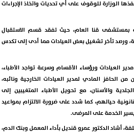
نفذها الوزارة للوقوف على أي تحديات واتخاذ الإجراءات
ه بمستشفى قنا العام، حيث تفقد قسم الاستقبال
ية، ورصد تأخر تشغيل بعض العيادات مما أدى إلى تكدس
دير العيادات ورؤساء الأقسام وسرعة تواجد الأطباء،
 من الحافز المادي لمدير العيادات الخارجية ونائبه،
 المرحلة الأولى للثانوية
رسميًا.. مصر تستضيف أمم أفر
جلدية والأسنان، مع تحويل الأطباء المتغيبين إلى
العامة 2026.. موعد غلق التسجيل
تحت 23 عامًا المؤهلة لأولمب
لقانونية حيالهم، كما شدد على ضرورة الالتزام بمواعيد
ود الدنيا للكليات
أنجلوس 2028
08 أغسطس, 2026 06:05 م
تيسير الخدمة على المرضى.
فة، أشاد الدكتور عمرو قنديل بأداء المعمل وبنك الدم،