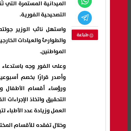
الميدانية المستمرة التي تُ
التصحيحية الفورية.
واستهل نائب الوزير جولت
طباعة
والطوارئ والعيادات الخارج
المواطنين.
وعلى الفور وجه باستدعاء م
وأصدر قرارًا بخصم أسبوعين
 صفة موظف في
أرقام باسمك ولا تعرفها؟.. كيف
تنسيق
ورؤساء أقسام الأطفال وال
 على المواطنين
تستخدم خدمة أرقامي بأمان
التحقيق واتخاذ الإجراءات ا
والحد
08 أغسطس, 2026 06:15 م
08 أغسطس, 2026 06:11 م
العمل وزيادة عدد الأطباء ل
وخلال تفقده للأقسام المختل