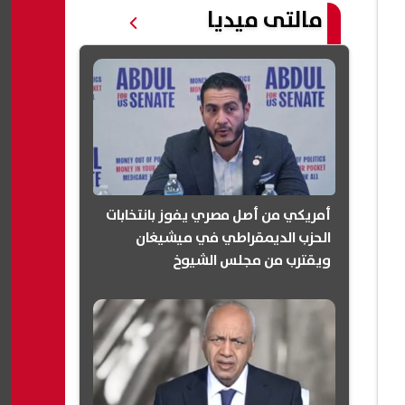
مالتى ميديا
أمريكي من أصل مصري يفوز بانتخابات
الحزب الديمقراطي في ميشيغان
ويقترب من مجلس الشيوخ
(انفوجرافيك)