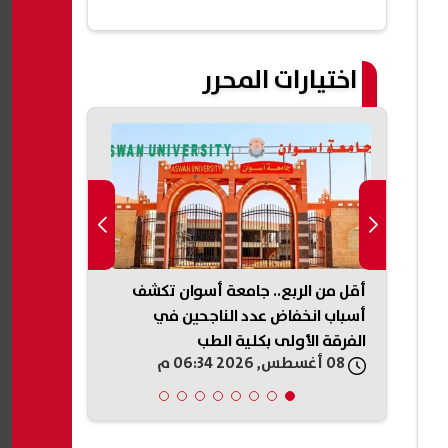
اختيارات المحرر
يقيا
أقل من الربع.. جامعة أسوان تكشف
ياد لوس
أسباب انخفاض عدد الناجحين في
الاستعلام با
الفرقة الأولى بكلية الطب
استكمال التق
08 أغسطس, 2026 06:34 م
08 أغسطس, 2026 06:33 م